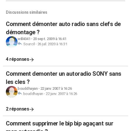
Discussions similaires
Comment démonter auto radio sans clefs de
démontage ?
will4041
-
20 sept. 2009 à 16:41
Sourcil
-
26 juil. 2020 à 16:31
4 réponses
Comment demonter un autoradio SONY sans
les cles ?
bouddhayan
-
22 janv. 2007 à 16:26
bouddhayan
-
22 janv. 2007 à 16:26
2 réponses
Comment supprimer le bip bip agaçant sur