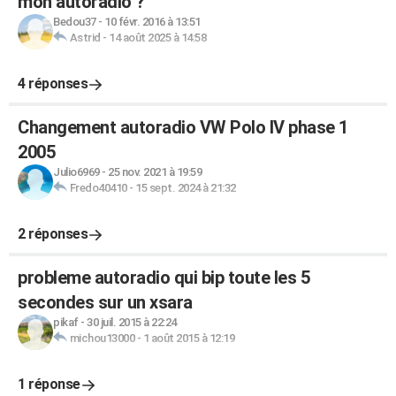
mon autoradio ?
Bedou37
-
10 févr. 2016 à 13:51
Astrid
-
14 août 2025 à 14:58
4 réponses
Changement autoradio VW Polo IV phase 1
2005
Julio6969
-
25 nov. 2021 à 19:59
Fredo40410
-
15 sept. 2024 à 21:32
2 réponses
probleme autoradio qui bip toute les 5
secondes sur un xsara
pikaf
-
30 juil. 2015 à 22:24
michou13000
-
1 août 2015 à 12:19
1 réponse