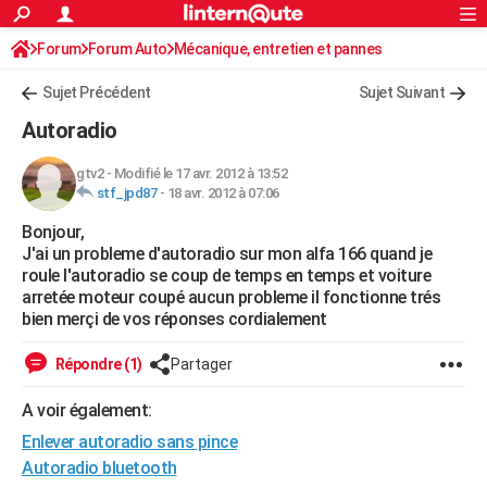
ACTUALITÉS
Forum
Forum Auto
Mécanique, entretien et pannes
Connexion
S'inscrire
Rechercher
Société
Education
Villes
Politique
Faits Divers
Monde
+
SPORT
Autoradio / Système embarqué, CB
Sujet Précédent
Sujet Suivant
Football
Cyclisme
Forum
Coupe du monde 2026
Tennis
Rugby
CULTURE
Autoradio
TNT
Cinéma
Musique
Programme TV
Streaming
Sorties cinéma
+
FINANCE
gtv2
-
Modifié le 17 avr. 2012 à 13:52
stf_jpd87
-
18 avr. 2012 à 07:06
Impôts
Immobilier
Banque
Crédit
Retraite
Epargne
Risques naturels par ville
Assurance
AUTO
Bonjour,
Réserver un essai
Berlines
Forum auto
Essais
Citadines
SUV
+
HIGH-TECH
J'ai un probleme d'autoradio sur mon alfa 166 quand je
roule l'autoradio se coup de temps en temps et voiture
Meilleur smartphone
Ordinateurs
Guide high-tech
Mobiles
Internet
Jeux vidéo
+
BRICOLAGE
arretée moteur coupé aucun probleme il fonctionne trés
bien merçi de vos réponses cordialement
Aménagement intérieur
Cuisine
Jardinage
+
Forum
Extérieur
Salle de bains
Rangement
WEEK-END
Répondre (1)
Partager
Escapades
Expositions
Week-end nature
Guides de France
Patrimoine
Musées
+
LIFESTYLE
A voir également:
Bien-être
Mode
+
Art de vivre
Loisirs
Modes de vie
SANTE
Enlever autoradio sans pince
Guide de la santé
Médicaments
+
Alimentation
Maladies
Sommeil
Autoradio bluetooth
VOYAGE