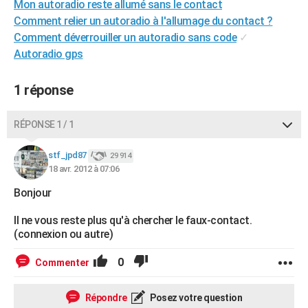
Mon autoradio reste allumé sans le contact
City break
Voyage de noces
Climat
Destinations
Voyage nature
Forum
+
PHOTO
Comment relier un autoradio à l'allumage du contact ?
Comment déverrouiller un autoradio sans code
✓
GUIDES D'ACHAT
Autoradio gps
BONS PLANS
1 réponse
CARTE DE VOEUX
Carte Bonne année
Carte Pâques
Carte de Noël
Carte Saint-Valentin
Carte d'anniversaire
RÉPONSE 1 / 1
DICTIONNAIRE
Biographies
Expressions
Dictionnaire
Citations
Proverbes
stf_jpd87
PROGRAMME TV
29 914
18 avr. 2012 à 07:06
COPAINS D'AVANT
Bonjour
Se connecter
Collèges
Universités
Service militaire
S'inscrire
Lycées
Primaires
Entreprises
Avis de recherche
AVIS DE DÉCÈS
Il ne vous reste plus qu'à chercher le faux-contact.
(connexion ou autre)
FORUM
0
Commenter
Lifestyle
Sport
Television
Cinema
Bricolage
Culture
Auto
Voyage
Répondre
Posez votre question