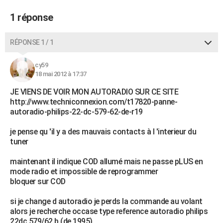
1 réponse
RÉPONSE 1 / 1
cy59
18 mai 2012 à 17:37
JE VIENS DE VOIR MON AUTORADIO SUR CE SITE
http://www.techniconnexion.com/t17820-panne-
autoradio-philips-22-dc-579-62-de-r19
je pense qu 'il y a des mauvais contacts à l 'interieur du
tuner
maintenant il indique COD allumé mais ne passe pLUS en
mode radio et impossible de reprogrammer
bloquer sur COD
si je change d autoradio je perds la commande au volant
alors je recherche occase type reference autoradio philips
22dc 579/62 b (de 1995)