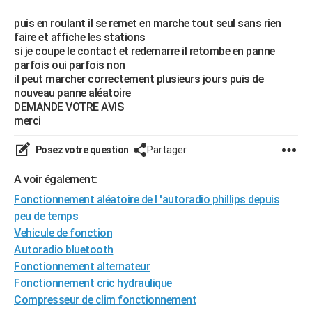
City break
Voyage de noces
Climat
Destinations
Voyage nature
Forum
+
PHOTO
puis en roulant il se remet en marche tout seul sans rien
faire et affiche les stations
GUIDES D'ACHAT
si je coupe le contact et redemarre il retombe en panne
parfois oui parfois non
BONS PLANS
il peut marcher correctement plusieurs jours puis de
nouveau panne aléatoire
CARTE DE VOEUX
DEMANDE VOTRE AVIS
merci
Carte Bonne année
Carte Pâques
Carte de Noël
Carte Saint-Valentin
Carte d'anniversaire
DICTIONNAIRE
Posez votre question
Partager
Biographies
Expressions
Dictionnaire
Citations
Proverbes
PROGRAMME TV
A voir également:
COPAINS D'AVANT
Fonctionnement aléatoire de l 'autoradio phillips depuis
Se connecter
Collèges
Universités
Service militaire
S'inscrire
Lycées
Primaires
Entreprises
Avis de recherche
AVIS DE DÉCÈS
peu de temps
Vehicule de fonction
FORUM
Autoradio bluetooth
Fonctionnement alternateur
Lifestyle
Sport
Television
Cinema
Bricolage
Culture
Auto
Voyage
Fonctionnement cric hydraulique
Compresseur de clim fonctionnement