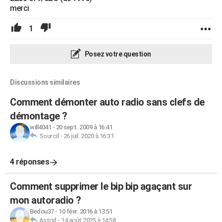
merci
1
Posez votre question
Discussions similaires
Comment démonter auto radio sans clefs de
démontage ?
will4041
-
20 sept. 2009 à 16:41
Sourcil
-
26 juil. 2020 à 16:31
4 réponses
Comment supprimer le bip bip agaçant sur
mon autoradio ?
Bedou37
-
10 févr. 2016 à 13:51
Astrid
-
14 août 2025 à 14:58