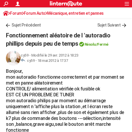
ACTUALITÉS
Forum
Forum Auto
Mécanique, entretien et pannes
Connexion
S'inscrire
Rechercher
Société
Education
Villes
Politique
Faits Divers
Monde
+
SPORT
Autoradio / Système embarqué, CB
Sujet Précédent
Sujet Suivant
Football
Cyclisme
Forum
Coupe du monde 2026
Tennis
Rugby
CULTURE
Fonctionnement aléatoire de l 'autoradio
TNT
Cinéma
Musique
Programme TV
Streaming
Sorties cinéma
+
phillips depuis peu de temps
FINANCE
Résolu/Fermé
Impôts
Immobilier
Banque
Crédit
Retraite
Epargne
Risques naturels par ville
Assurance
AUTO
cy59
-
Modifié le 29 avr. 2012 à 18:23
cy59 -
18 mai 2012 à 17:37
Réserver un essai
Berlines
Forum auto
Essais
Citadines
SUV
+
HIGH-TECH
Bonjour,
mon autoradio fonctionne correctemnt et par moment se
Meilleur smartphone
Ordinateurs
Guide high-tech
Mobiles
Internet
Jeux vidéo
+
BRICOLAGE
met en panne aléatoirement
CONTROLE/ alimentation vérifiée ok fusible ok
Aménagement intérieur
Cuisine
Jardinage
+
Forum
Extérieur
Salle de bains
Rangement
WEEK-END
EST CE UN PROBLEME DE TUNER
mon autoradio philips par moment au démarrage
Escapades
Expositions
Week-end nature
Guides de France
Patrimoine
Musées
+
LIFESTYLE
uniquement n 'affiche plus la station ,et l écran reste
allumé sans rien afficher ,plus de son et également plus de
Bien-être
Mode
+
Art de vivre
Loisirs
Modes de vie
SANTE
k7 plus de commande des boutons ---sélection,intensité
son ,balance,grave aigu,seul le bouton arrêt marche
Guide de la santé
Médicaments
+
Alimentation
Maladies
Sommeil
VOYAGE
fonctionne