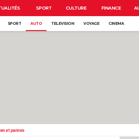
TUALITÉS
SPORT
CULTURE
FINANCE
A
SPORT
AUTO
TELEVISION
VOYAGE
CINEMA
ien et pannes