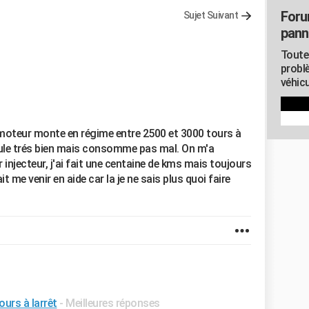
Foru
Sujet Suivant
pann
Toute
probl
1
véhicu
oteur monte en régime entre 2500 et 3000 tours à
roule trés bien mais consomme pas mal. On m'a
 injecteur, j'ai fait une centaine de kms mais toujours
 me venir en aide car la je ne sais plus quoi faire
urs à larrêt
- Meilleures réponses