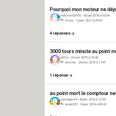
Pourquoi mon moteur ne dépa
midoford2016
-
18 juin 2016 à 03:04
Grouz
-
3 janv. 2021 à 20:52
4 réponses
3000 tours minute au point m
Alitta
-
24 nov. 2015 à 10:42
snocky.
-
24 nov. 2015 à 11:07
1 réponse
au point mort le comptour ne
passager34
-
8 janv. 2016 à 12:56
renard31
-
9 janv. 2016 à 02:42