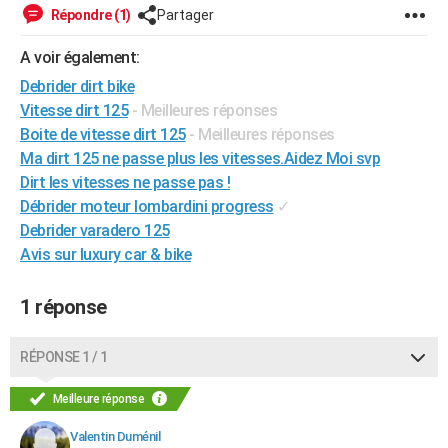
Répondre (1)
Partager
City break
Voyage de noces
Climat
Destinations
Voyage nature
Forum
+
PHOTO
A voir également:
GUIDES D'ACHAT
Debrider dirt bike
BONS PLANS
Vitesse dirt 125
- Meilleures réponses
Boite de vitesse dirt 125
- Meilleures réponses
CARTE DE VOEUX
Ma dirt 125 ne passe plus les vitesses.Aidez Moi svp
Carte Bonne année
Carte Pâques
Carte de Noël
Carte Saint-Valentin
Carte d'anniversaire
Dirt les vitesses ne passe pas !
DICTIONNAIRE
Débrider moteur lombardini progress
✓
Biographies
Expressions
Dictionnaire
Citations
Proverbes
PROGRAMME TV
Debrider varadero 125
Avis sur luxury car & bike
COPAINS D'AVANT
Se connecter
Collèges
Universités
Service militaire
S'inscrire
Lycées
Primaires
Entreprises
Avis de recherche
1 réponse
AVIS DE DÉCÈS
FORUM
RÉPONSE 1 / 1
Lifestyle
Sport
Television
Cinema
Bricolage
Culture
Auto
Voyage
Meilleure réponse
Valentin Duménil