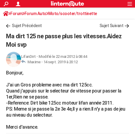
ACTUALITÉS
Forum
Forum Auto
Moto/scooter/trottinette
Connexion
S'inscrire
Rechercher
Société
Education
Villes
Politique
Faits Divers
Monde
+
SPORT
Sujet Précédent
Sujet Suivant
Football
Cyclisme
Forum
Coupe du monde 2026
Tennis
Rugby
CULTURE
Ma dirt 125 ne passe plus les vitesses.Aidez
TNT
Cinéma
Musique
Programme TV
Streaming
Sorties cinéma
+
Moi svp
FINANCE
Impôts
Immobilier
Banque
Crédit
Retraite
Epargne
Risques naturels par ville
Assurance
AUTO
LifanDirt
-
Modifié le 22 mai 2012 à 08:44
Maxime -
14 sept. 2019 à 20:12
Réserver un essai
Berlines
Forum auto
Essais
Citadines
SUV
+
HIGH-TECH
Bonjour,
Meilleur smartphone
Ordinateurs
Guide high-tech
Mobiles
Internet
Jeux vidéo
+
BRICOLAGE
J'ai un Gros probleme avec ma dirt 125cc.
Quand j'appuis sur le selecteur de vitesse pour passer la
Aménagement intérieur
Cuisine
Jardinage
+
Forum
Extérieur
Salle de bains
Rangement
WEEK-END
1er,Rien ne se passe.
-Reference: Dirt bike 125cc moteur lifan année 2011.
Escapades
Expositions
Week-end nature
Guides de France
Patrimoine
Musées
+
LIFESTYLE
PS: Meme si je passe la 2e 3e 4e,Il y a rien.Il n'y a pas de jeu
au niveau du selecteur.
Bien-être
Mode
+
Art de vivre
Loisirs
Modes de vie
SANTE
Merci d'avance.
Guide de la santé
Médicaments
+
Alimentation
Maladies
Sommeil
VOYAGE