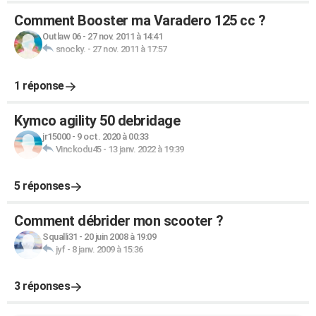
Comment Booster ma Varadero 125 cc ?
Outlaw 06
-
27 nov. 2011 à 14:41
snocky.
-
27 nov. 2011 à 17:57
1 réponse
Kymco agility 50 debridage
jr15000
-
9 oct. 2020 à 00:33
Vinckodu45
-
13 janv. 2022 à 19:39
5 réponses
Comment débrider mon scooter ?
Squalli31
-
20 juin 2008 à 19:09
jyf
-
8 janv. 2009 à 15:36
3 réponses