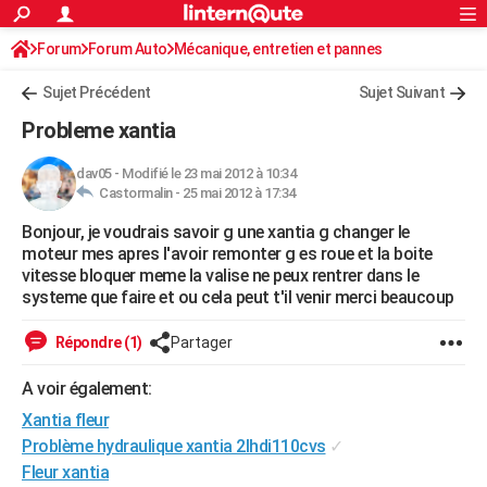
ACTUALITÉS
Forum
Forum Auto
Mécanique, entretien et pannes
Connexion
S'inscrire
Rechercher
Société
Education
Villes
Politique
Faits Divers
Monde
+
SPORT
Sujet Précédent
Sujet Suivant
Football
Cyclisme
Forum
Coupe du monde 2026
Tennis
Rugby
CULTURE
Probleme xantia
TNT
Cinéma
Musique
Programme TV
Streaming
Sorties cinéma
+
FINANCE
dav05
-
Modifié le 23 mai 2012 à 10:34
Castormalin -
25 mai 2012 à 17:34
Impôts
Immobilier
Banque
Crédit
Retraite
Epargne
Risques naturels par ville
Assurance
AUTO
Bonjour, je voudrais savoir g une xantia g changer le
Réserver un essai
Berlines
Forum auto
Essais
Citadines
SUV
+
HIGH-TECH
moteur mes apres l'avoir remonter g es roue et la boite
vitesse bloquer meme la valise ne peux rentrer dans le
Meilleur smartphone
Ordinateurs
Guide high-tech
Mobiles
Internet
Jeux vidéo
+
BRICOLAGE
systeme que faire et ou cela peut t'il venir merci beaucoup
Aménagement intérieur
Cuisine
Jardinage
+
Forum
Extérieur
Salle de bains
Rangement
WEEK-END
Répondre (1)
Partager
Escapades
Expositions
Week-end nature
Guides de France
Patrimoine
Musées
+
LIFESTYLE
A voir également:
Xantia fleur
Bien-être
Mode
+
Art de vivre
Loisirs
Modes de vie
SANTE
Problème hydraulique xantia 2lhdi110cvs
✓
Guide de la santé
Médicaments
+
Alimentation
Maladies
Sommeil
VOYAGE
Fleur xantia