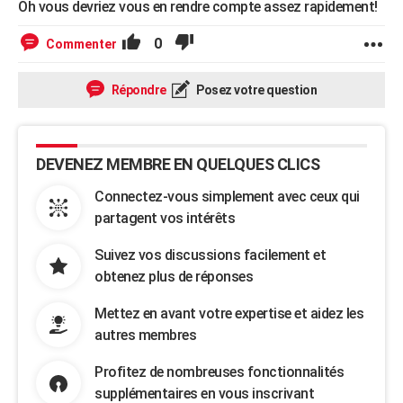
Oh vous devriez vous en rendre compte assez rapidement!
City break
Voyage de noces
Climat
Destinations
Voyage nature
Forum
+
PHOTO
0
Commenter
GUIDES D'ACHAT
Répondre
Posez votre question
BONS PLANS
CARTE DE VOEUX
DEVENEZ MEMBRE EN QUELQUES CLICS
Carte Bonne année
Carte Pâques
Carte de Noël
Carte Saint-Valentin
Carte d'anniversaire
DICTIONNAIRE
Connectez-vous simplement avec ceux qui
Biographies
Expressions
Dictionnaire
Citations
Proverbes
PROGRAMME TV
partagent vos intérêts
COPAINS D'AVANT
Suivez vos discussions facilement et
Se connecter
Collèges
Universités
Service militaire
S'inscrire
Lycées
Primaires
Entreprises
Avis de recherche
obtenez plus de réponses
AVIS DE DÉCÈS
Mettez en avant votre expertise et aidez les
FORUM
autres membres
Lifestyle
Sport
Television
Cinema
Bricolage
Culture
Auto
Voyage
Profitez de nombreuses fonctionnalités
supplémentaires en vous inscrivant