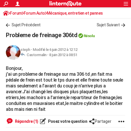
ACTUALITÉS
Forum
Forum Auto
Mécanique, entretien et pannes
Connexion
S'inscrire
Rechercher
Société
Education
Villes
Politique
Faits Divers
Monde
+
SPORT
Sujet Précédent
Sujet Suivant
Football
Cyclisme
Forum
Coupe du monde 2026
Tennis
Rugby
CULTURE
Probleme de freinage 306td
Résolu
TNT
Cinéma
Musique
Programme TV
Streaming
Sorties cinéma
+
FINANCE
steph
-
Modifié le 6 juin 2012 à 12:12
Impôts
Immobilier
Banque
Crédit
Retraite
Epargne
Risques naturels par ville
Assurance
AUTO
Castormalin -
8 juin 2012 à 08:51
Réserver un essai
Berlines
Forum auto
Essais
Citadines
SUV
+
HIGH-TECH
Bonjour,
j'ai un probleme de freinage sur ma 306 td ,en fait ma
Meilleur smartphone
Ordinateurs
Guide high-tech
Mobiles
Internet
Jeux vidéo
+
BRICOLAGE
pédale de frein est tout le tps dure et elle freine toute seule
mais seulement a l'avant du coup je n'arrive plus a
Aménagement intérieur
Cuisine
Jardinage
+
Forum
Extérieur
Salle de bains
Rangement
WEEK-END
avancer.J'ai changé les disques plus plaquettes,les
etriers,les machoirs a l'arriere,le repartiteur de freinage,les
Escapades
Expositions
Week-end nature
Guides de France
Patrimoine
Musées
+
LIFESTYLE
conduites en mauvaises etat,le maitre cylindre et le boitier
abs mais rien ni fait
Bien-être
Mode
+
Art de vivre
Loisirs
Modes de vie
SANTE
Répondre (1)
Posez votre question
Partager
Guide de la santé
Médicaments
+
Alimentation
Maladies
Sommeil
VOYAGE