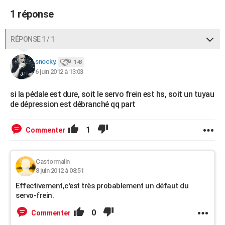
City break
Voyage de noces
Climat
Destinations
Voyage nature
Forum
+
1 réponse
PHOTO
GUIDES D'ACHAT
RÉPONSE 1 / 1
BONS PLANS
snocky.
143
6 juin 2012 à 13:03
CARTE DE VOEUX
Carte Bonne année
Carte Pâques
Carte de Noël
Carte Saint-Valentin
Carte d'anniversaire
DICTIONNAIRE
si la pédale est dure, soit le servo frein est hs, soit un tuyau
de dépression est débranché qq part
Biographies
Expressions
Dictionnaire
Citations
Proverbes
PROGRAMME TV
1
Commenter
COPAINS D'AVANT
Se connecter
Collèges
Universités
Service militaire
S'inscrire
Lycées
Primaires
Entreprises
Avis de recherche
AVIS DE DÉCÈS
Castormalin
8 juin 2012 à 08:51
FORUM
Effectivement,c'est très probablement un défaut du
Lifestyle
Sport
Television
Cinema
Bricolage
Culture
Auto
Voyage
servo-frein.
0
Commenter