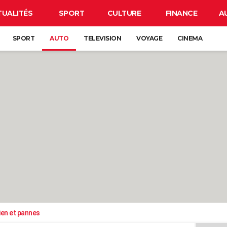
TUALITÉS
SPORT
CULTURE
FINANCE
A
SPORT
AUTO
TELEVISION
VOYAGE
CINEMA
ien et pannes