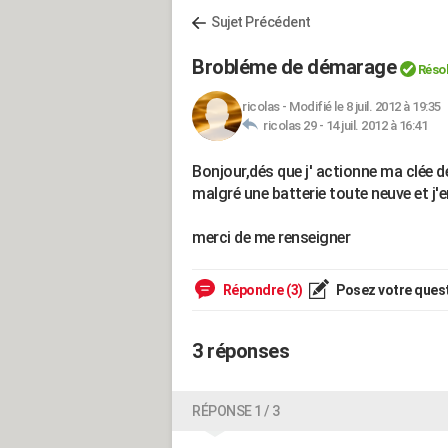
Sujet Précédent
Brobléme de démarage
Réso
ricolas
-
Modifié le 8 juil. 2012 à 19:35
ricolas 29 -
14 juil. 2012 à 16:41
Bonjour,dés que j' actionne ma clée
malgré une batterie toute neuve et j'e
merci de me renseigner
Répondre (3)
Posez votre ques
3 réponses
RÉPONSE 1 / 3