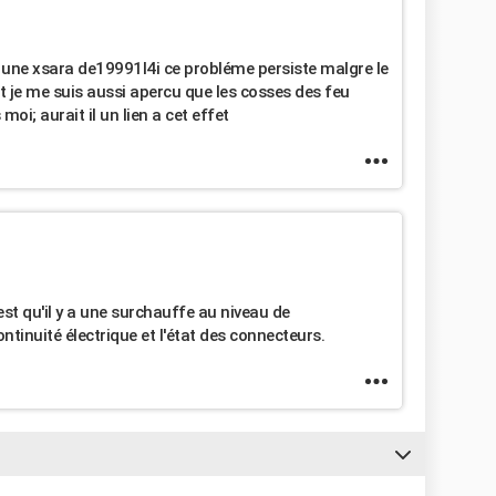
t une xsara de19991l4i ce probléme persiste malgre le
 je me suis aussi apercu que les cosses des feu
oi; aurait il un lien a cet effet
st qu'il y a une surchauffe au niveau de
ontinuité électrique et l'état des connecteurs.