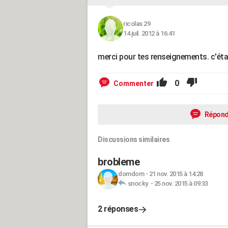
ricolas 29
14 juil. 2012 à 16:41
merci pour tes renseignements. c'ét
0
Commenter
Répond
Discussions similaires
brobleme
domdom
-
21 nov. 2015 à 14:28
snocky.
-
25 nov. 2015 à 09:33
2 réponses