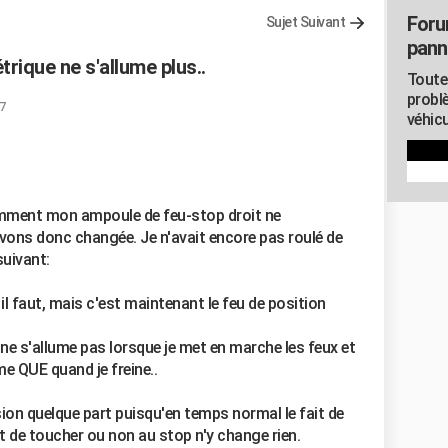
Foru
Sujet Suivant
pann
rique ne s'allume plus..
Toute
probl
07
véhicu
mment mon ampoule de feu-stop droit ne
avons donc changée. Je n'avait encore pas roulé de
suivant:
 faut, mais c'est maintenant le feu de position
ne s'allume pas lorsque je met en marche les feux et
me QUE quand je freine..
ersion quelque part puisqu'en temps normal le fait de
et de toucher ou non au stop n'y change rien.