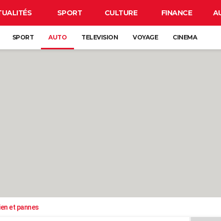
TUALITÉS
SPORT
CULTURE
FINANCE
A
SPORT
AUTO
TELEVISION
VOYAGE
CINEMA
ien et pannes