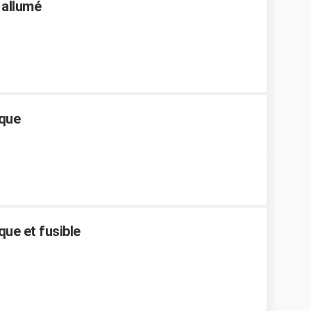
 allumé
ique
ue et fusible