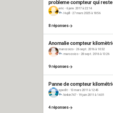
probleme compteur qui reste
eric
-
6 janv. 2017 à 22:14
Hujill
-
27 mars 2025 à 18:56
8 réponses
Anomalie compteur kilomètr
marozoizo
-
26 sept. 2016 à 10:32
marozoizo
-
28 sept. 2016 à 13:26
9 réponses
Panne de compteur kilométriq
spedit
-
13 mars 2011 à 12:45
kinkin747
-
19 juin 2011 à 14:01
4 réponses