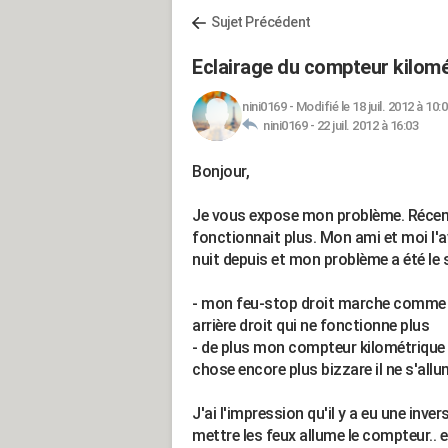
Sujet Précédent
Eclairage du compteur kilomét
nini0169
-
Modifié le 18 juil. 2012 à 10:
nini0169 -
22 juil. 2012 à 16:03
Bonjour,
Je vous expose mon problème. Réce
fonctionnait plus. Mon ami et moi l'
nuit depuis et mon problème a été le 
- mon feu-stop droit marche comme il
arrière droit qui ne fonctionne plus
- de plus mon compteur kilométrique 
chose encore plus bizzare il ne s'allu
J'ai l'impression qu'il y a eu une inv
mettre les feux allume le compteur.. 