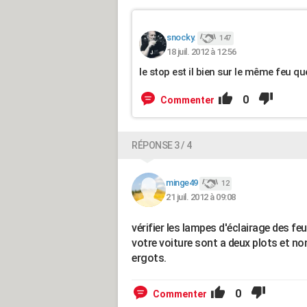
snocky.
147
18 juil. 2012 à 12:56
le stop est il bien sur le même feu 
0
Commenter
RÉPONSE 3 / 4
minge49
12
21 juil. 2012 à 09:08
vérifier les lampes d'éclairage des f
votre voiture sont a deux plots et n
ergots.
0
Commenter