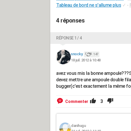
Tableau de bord ne s'allume plus
✓
-
4 réponses
RÉPONSE 1 / 4
snocky.
147
18 juil. 2012 à 10:48
avez vous mis la bonne ampoule???Si 
devez mettre une ampoule double fila
bugger(c'est exactement la même f
3
Commenter
danihugu