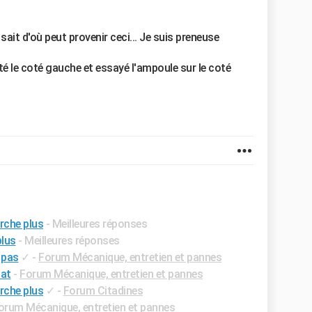
sait d'où peut provenir ceci... Je suis preneuse
é le coté gauche et essayé l'ampoule sur le coté
rche plus
- Meilleures réponses
plus
- Meilleures réponses
 pas
✓
-
Forum Mécanique, entretien et pannes
iat
-
Forum Mécanique, entretien et pannes
rche plus
✓
-
Forum Citadines
orum Mécanique, entretien et pannes