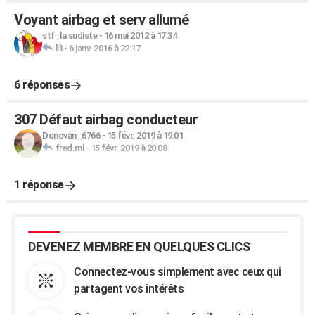
Voyant airbag et serv allumé
stf_la sudiste
-
16 mai 2012 à 17:34
lili
-
6 janv. 2016 à 22:17
6 réponses
307 Défaut airbag conducteur
Donovan_6766
-
15 févr. 2019 à 19:01
fred.ml
-
15 févr. 2019 à 20:08
1 réponse
DEVENEZ MEMBRE EN QUELQUES CLICS
Connectez-vous simplement avec ceux qui
partagent vos intérêts