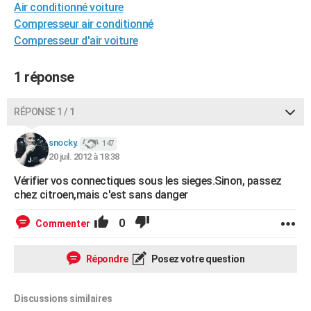
Air conditionné voiture
City break
Voyage de noces
Climat
Destinations
Voyage nature
Forum
+
PHOTO
Compresseur air conditionné
Compresseur d'air voiture
GUIDES D'ACHAT
BONS PLANS
1 réponse
CARTE DE VOEUX
RÉPONSE 1 / 1
Carte Bonne année
Carte Pâques
Carte de Noël
Carte Saint-Valentin
Carte d'anniversaire
DICTIONNAIRE
snocky.
147
Biographies
Expressions
Dictionnaire
Citations
Proverbes
20 juil. 2012 à 18:38
PROGRAMME TV
Vérifier vos connectiques sous les sieges.Sinon, passez
COPAINS D'AVANT
chez citroen,mais c'est sans danger
Se connecter
Collèges
Universités
Service militaire
S'inscrire
Lycées
Primaires
Entreprises
Avis de recherche
AVIS DE DÉCÈS
0
Commenter
FORUM
Répondre
Posez votre question
Lifestyle
Sport
Television
Cinema
Bricolage
Culture
Auto
Voyage
Discussions similaires