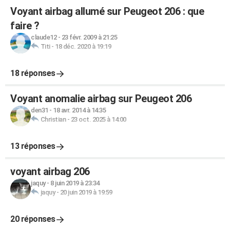
Voyant airbag allumé sur Peugeot 206 : que
faire ?
claude12
-
23 févr. 2009 à 21:25
Titi
-
18 déc. 2020 à 19:19
18 réponses
Voyant anomalie airbag sur Peugeot 206
den31
-
18 avr. 2014 à 14:35
Christian
-
23 oct. 2025 à 14:00
13 réponses
voyant airbag 206
jaquy
-
8 juin 2019 à 23:34
jaquy
-
20 juin 2019 à 19:59
20 réponses