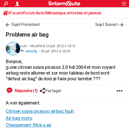
ACTUALITÉS
Forum
Forum Auto
Mécanique, entretien et pannes
Connexion
S'inscrire
Rechercher
Société
Education
Villes
Politique
Faits Divers
Monde
+
SPORT
Sujet Précédent
Sujet Suivant
Football
Cyclisme
Forum
Coupe du monde 2026
Tennis
Rugby
CULTURE
Probleme air bag
TNT
Cinéma
Musique
Programme TV
Streaming
Sorties cinéma
+
FINANCE
solo
-
Modifié le 20 juil. 2012 à 18:13
snocky.
-
20 juil. 2012 à 18:38
Impôts
Immobilier
Banque
Crédit
Retraite
Epargne
Risques naturels par ville
Assurance
AUTO
Bonjour,
Réserver un essai
Berlines
Forum auto
Essais
Citadines
SUV
+
HIGH-TECH
g une citroen xsara picasso 2.0 hdi 2004 et mon voyant
airbag reste allumer et sur mon tableau de bord ecrit
Meilleur smartphone
Ordinateurs
Guide high-tech
Mobiles
Internet
Jeux vidéo
+
BRICOLAGE
"defaut air bag" de dois je faire pour larreter ???
Aménagement intérieur
Cuisine
Jardinage
+
Forum
Extérieur
Salle de bains
Rangement
WEEK-END
Répondre (1)
Partager
Escapades
Expositions
Week-end nature
Guides de France
Patrimoine
Musées
+
LIFESTYLE
A voir également:
Citroen xsara picasso airbag fault
Bien-être
Mode
+
Art de vivre
Loisirs
Modes de vie
SANTE
Air bag moto
Guide de la santé
Médicaments
+
Alimentation
Maladies
Sommeil
VOYAGE
Changement filtre a air