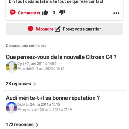
bin tout dedans laferaille tout se qui fezé contact
0
Commenter
Répondre
Posez votre question
Discussions similaires
Que pensez-vous de la nouvelle Citroën C4 ?
Cyril
-
7 janv. 2011 à 14:54
alain62
-
6 avr. 2022 à 16:12
28 réponses
Audi mérite-t-il sa bonne réputation ?
Didi75
-
24 mai 2011 à 10:15
cybervan
-
30 août 2022 à 07:19
172 réponses