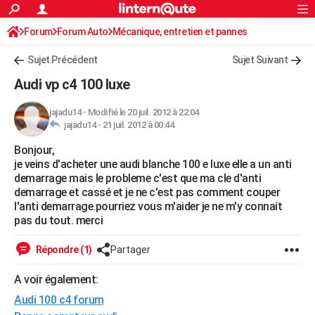
ACTUALITÉS
Forum
Forum Auto
Mécanique, entretien et pannes
Connexion
S'inscrire
Rechercher
Société
Education
Villes
Politique
Faits Divers
Monde
+
SPORT
Sujet Précédent
Sujet Suivant
Football
Cyclisme
Forum
Coupe du monde 2026
Tennis
Rugby
CULTURE
Audi vp c4 100 luxe
TNT
Cinéma
Musique
Programme TV
Streaming
Sorties cinéma
+
FINANCE
jajadu14
-
Modifié le 20 juil. 2012 à 22:04
jajadu14 -
21 juil. 2012 à 00:44
Impôts
Immobilier
Banque
Crédit
Retraite
Epargne
Risques naturels par ville
Assurance
AUTO
Bonjour,
Réserver un essai
Berlines
Forum auto
Essais
Citadines
SUV
+
HIGH-TECH
je veins d'acheter une audi blanche 100 e luxe elle a un anti
demarrage mais le probleme c'est que ma cle d'anti
Meilleur smartphone
Ordinateurs
Guide high-tech
Mobiles
Internet
Jeux vidéo
+
BRICOLAGE
demarrage et cassé et je ne c'est pas comment couper
l'anti demarrage.pourriez vous m'aider je ne m'y connait
Aménagement intérieur
Cuisine
Jardinage
+
Forum
Extérieur
Salle de bains
Rangement
WEEK-END
pas du tout. merci
Escapades
Expositions
Week-end nature
Guides de France
Patrimoine
Musées
+
LIFESTYLE
Répondre (1)
Partager
Bien-être
Mode
+
Art de vivre
Loisirs
Modes de vie
SANTE
A voir également:
Audi 100 c4 forum
Guide de la santé
Médicaments
+
Alimentation
Maladies
Sommeil
VOYAGE