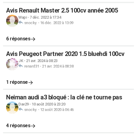
Avis Renault Master 2.5 100cv année 2005
Wapi
-
7 déc. 2022 à 17:34
snocky.
-
16 déc. 2022 à 13:09
6 réponses
Avis Peugeot Partner 2020 1.5 bluehdi 100cv
JK
-
21 avr. 2024 à 08:23
renard31
-
21 avr. 2024 à 08:38
1 réponse
Neiman audi a3 bloqué : la clé ne tourne pas
Dav29
-
10 août 2020 à 23:20
snocky.
-
12 août 2020 à 06:46
4 réponses