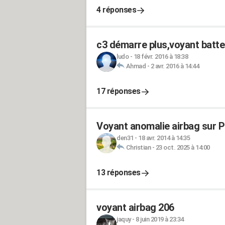
4 réponses
c3 démarre plus,voyant batteri
ludo
-
18 févr. 2016 à 18:38
Ahmad
-
2 avr. 2016 à 14:44
17 réponses
Voyant anomalie airbag sur 
den31
-
18 avr. 2014 à 14:35
Christian
-
23 oct. 2025 à 14:00
13 réponses
voyant airbag 206
jaquy
-
8 juin 2019 à 23:34