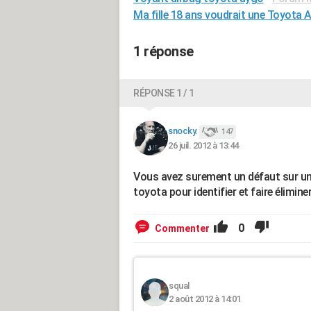
Ma fille 18 ans voudrait une Toyota
1 réponse
RÉPONSE 1 / 1
snocky.
147
26 juil. 2012 à 13:44
Vous avez surement un défaut sur un
toyota pour identifier et faire élimine
0
Commenter
squal
2 août 2012 à 14:01