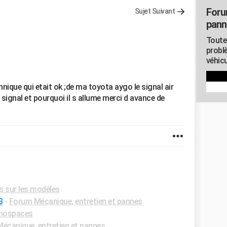
Foru
Sujet Suivant
pann
Toute
probl
véhicu
hnique qui etait ok ;de ma toyota aygo le signal air
 signal et pourquoi il s allume merci d avance de
s sur les modèles
3
-
Forum Mécanique, entretien et pannes
nospaces
écanique, entretien et pannes