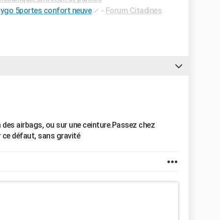
 Aygo 5portes confort neuve
✓
-
Forum Citadines
 des airbags, ou sur une ceinture.Passez chez
r ce défaut, sans gravité