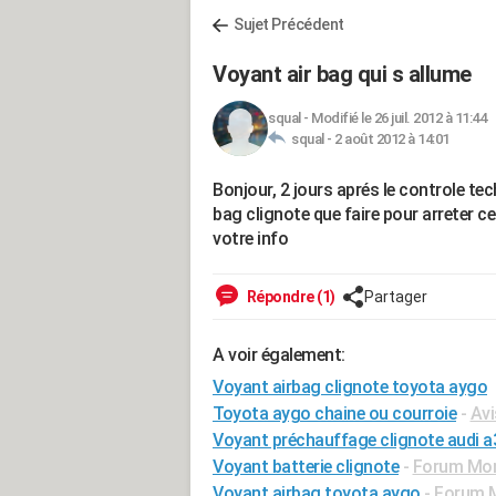
Sujet Précédent
Voyant air bag qui s allume
squal
-
Modifié le 26 juil. 2012 à 11:44
squal -
2 août 2012 à 14:01
Bonjour, 2 jours aprés le controle tec
bag clignote que faire pour arreter ce
votre info
Répondre (1)
Partager
A voir également:
Voyant airbag clignote toyota aygo
Toyota aygo chaine ou courroie
-
Avi
Voyant préchauffage clignote audi a
Voyant batterie clignote
-
Forum Mo
Voyant airbag toyota aygo
-
Forum M