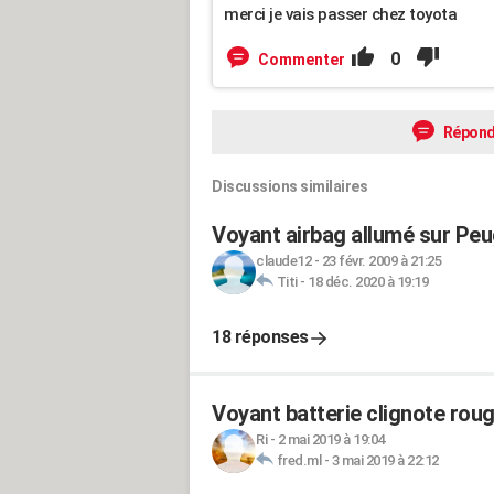
merci je vais passer chez toyota
0
Commenter
Répond
Discussions similaires
Voyant airbag allumé sur Peug
claude12
-
23 févr. 2009 à 21:25
Titi
-
18 déc. 2020 à 19:19
18 réponses
Voyant batterie clignote rou
Ri
-
2 mai 2019 à 19:04
fred.ml
-
3 mai 2019 à 22:12