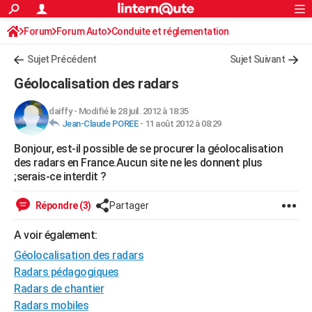
ACTUALITÉS
Forum
Forum Auto
Conduite et réglementation
Connexion
S'inscrire
Rechercher
Société
Education
Villes
Politique
Faits Divers
Monde
+
SPORT
Radars et permis
Sujet Précédent
Sujet Suivant
Football
Cyclisme
Forum
Coupe du monde 2026
Tennis
Rugby
CULTURE
Géolocalisation des radars
TNT
Cinéma
Musique
Programme TV
Streaming
Sorties cinéma
+
FINANCE
daiffy
-
Modifié le 28 juil. 2012 à 18:35
Jean-Claude POREE
-
11 août 2012 à 08:29
Impôts
Immobilier
Banque
Crédit
Retraite
Epargne
Risques naturels par ville
Assurance
AUTO
Bonjour, est-il possible de se procurer la géolocalisation
Réserver un essai
Berlines
Forum auto
Essais
Citadines
SUV
+
HIGH-TECH
des radars en France.Aucun site ne les donnent plus
;serais-ce interdit ?
Meilleur smartphone
Ordinateurs
Guide high-tech
Mobiles
Internet
Jeux vidéo
+
BRICOLAGE
Répondre (3)
Partager
Aménagement intérieur
Cuisine
Jardinage
+
Forum
Extérieur
Salle de bains
Rangement
WEEK-END
A voir également:
Escapades
Expositions
Week-end nature
Guides de France
Patrimoine
Musées
+
LIFESTYLE
Géolocalisation des radars
Bien-être
Mode
+
Art de vivre
Loisirs
Modes de vie
Radars pédagogiques
SANTE
Radars de chantier
Guide de la santé
Médicaments
+
Alimentation
Maladies
Sommeil
VOYAGE
Radars mobiles