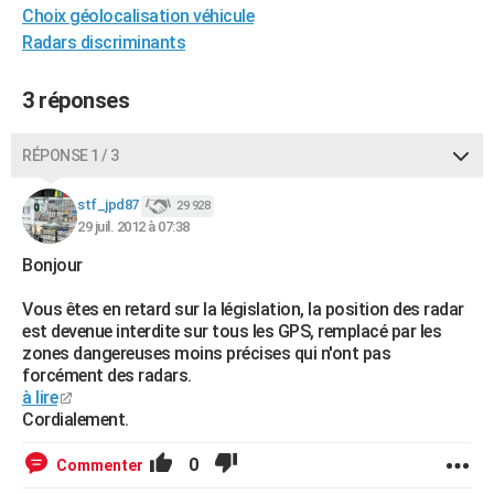
Choix géolocalisation véhicule
City break
Voyage de noces
Climat
Destinations
Voyage nature
Forum
+
PHOTO
Radars discriminants
GUIDES D'ACHAT
3 réponses
BONS PLANS
RÉPONSE 1 / 3
CARTE DE VOEUX
Carte Bonne année
Carte Pâques
Carte de Noël
Carte Saint-Valentin
Carte d'anniversaire
DICTIONNAIRE
stf_jpd87
29 928
29 juil. 2012 à 07:38
Biographies
Expressions
Dictionnaire
Citations
Proverbes
PROGRAMME TV
Bonjour
COPAINS D'AVANT
Vous êtes en retard sur la législation, la position des radar
est devenue interdite sur tous les GPS, remplacé par les
Se connecter
Collèges
Universités
Service militaire
S'inscrire
Lycées
Primaires
Entreprises
Avis de recherche
AVIS DE DÉCÈS
zones dangereuses moins précises qui n'ont pas
forcément des radars.
FORUM
à lire
Cordialement.
Lifestyle
Sport
Television
Cinema
Bricolage
Culture
Auto
Voyage
0
Commenter