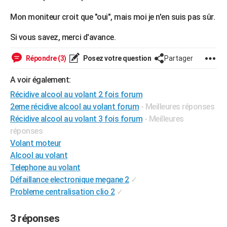
City break
Voyage de noces
Climat
Destinations
Voyage nature
Forum
+
PHOTO
Mon moniteur croit que "oui", mais moi je n'en suis pas sûr.
GUIDES D'ACHAT
Si vous savez, merci d'avance.
BONS PLANS
Répondre (3)
Posez votre question
Partager
CARTE DE VOEUX
A voir également:
Carte Bonne année
Carte Pâques
Carte de Noël
Carte Saint-Valentin
Carte d'anniversaire
Récidive alcool au volant 2 fois forum
DICTIONNAIRE
2eme récidive alcool au volant forum
- Meilleures réponses
Biographies
Expressions
Dictionnaire
Citations
Proverbes
PROGRAMME TV
Récidive alcool au volant 3 fois forum
- Meilleures
réponses
COPAINS D'AVANT
Volant moteur
Se connecter
Collèges
Universités
Service militaire
S'inscrire
Lycées
Primaires
Entreprises
Avis de recherche
Alcool au volant
AVIS DE DÉCÈS
Telephone au volant
FORUM
Défaillance electronique megane 2
✓
Probleme centralisation clio 2
✓
Lifestyle
Sport
Television
Cinema
Bricolage
Culture
Auto
Voyage
3 réponses