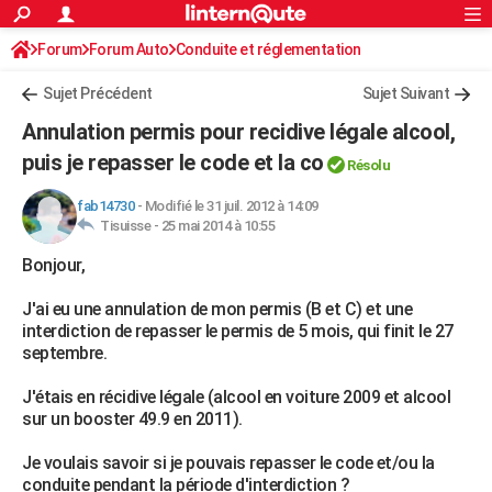
ACTUALITÉS
Forum
Forum Auto
Conduite et réglementation
Connexion
S'inscrire
Rechercher
Société
Education
Villes
Politique
Faits Divers
Monde
+
SPORT
Radars et permis
Sujet Précédent
Sujet Suivant
Football
Cyclisme
Forum
Coupe du monde 2026
Tennis
Rugby
CULTURE
Annulation permis pour recidive légale alcool,
TNT
Cinéma
Musique
Programme TV
Streaming
Sorties cinéma
+
puis je repasser le code et la co
FINANCE
Résolu
Impôts
Immobilier
Banque
Crédit
Retraite
Epargne
Risques naturels par ville
Assurance
AUTO
fab14730
-
Modifié le 31 juil. 2012 à 14:09
Tisuisse -
25 mai 2014 à 10:55
Réserver un essai
Berlines
Forum auto
Essais
Citadines
SUV
+
HIGH-TECH
Bonjour,
Meilleur smartphone
Ordinateurs
Guide high-tech
Mobiles
Internet
Jeux vidéo
+
BRICOLAGE
J'ai eu une annulation de mon permis (B et C) et une
interdiction de repasser le permis de 5 mois, qui finit le 27
Aménagement intérieur
Cuisine
Jardinage
+
Forum
Extérieur
Salle de bains
Rangement
WEEK-END
septembre.
Escapades
Expositions
Week-end nature
Guides de France
Patrimoine
Musées
+
LIFESTYLE
J'étais en récidive légale (alcool en voiture 2009 et alcool
sur un booster 49.9 en 2011).
Bien-être
Mode
+
Art de vivre
Loisirs
Modes de vie
SANTE
Je voulais savoir si je pouvais repasser le code et/ou la
Guide de la santé
Médicaments
+
Alimentation
Maladies
Sommeil
VOYAGE
conduite pendant la période d'interdiction ?