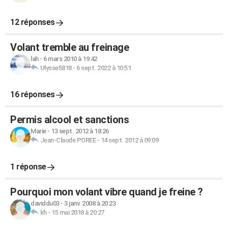
12 réponses
Volant tremble au freinage
lah
-
6 mars 2010 à 19:42
Ulysse5818
-
6 sept. 2022 à 10:51
16 réponses
Permis alcool et sanctions
Marie
-
13 sept. 2012 à 18:26
Jean-Claude POREE
-
14 sept. 2012 à 09:09
1 réponse
Pourquoi mon volant vibre quand je freine ?
daviddu03
-
3 janv. 2008 à 20:23
kh
-
15 mai 2018 à 20:27