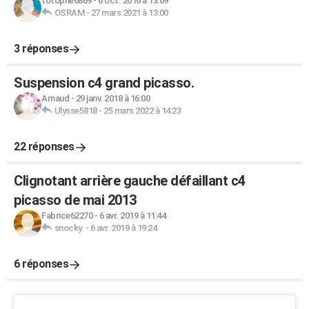
totophe6869
-
6 oct. 2016 à 13:09
OSRAM
-
27 mars 2021 à 13:00
3 réponses
Suspension c4 grand picasso.
Arnaud
-
29 janv. 2018 à 16:00
Ulysse5818
-
25 mars 2022 à 14:23
22 réponses
Clignotant arrière gauche défaillant c4
picasso de mai 2013
Fabrice62270
-
6 avr. 2019 à 11:44
snocky.
-
6 avr. 2019 à 19:24
6 réponses