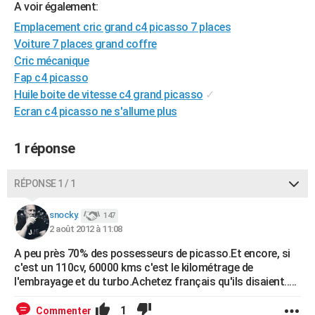
A voir également:
City break
Voyage de noces
Climat
Destinations
Voyage nature
Forum
+
PHOTO
Emplacement cric grand c4 picasso 7 places
Voiture 7 places grand coffre
GUIDES D'ACHAT
Cric mécanique
BONS PLANS
Fap c4 picasso
Huile boite de vitesse c4 grand picasso
✓
CARTE DE VOEUX
Ecran c4 picasso ne s'allume plus
Carte Bonne année
Carte Pâques
Carte de Noël
Carte Saint-Valentin
Carte d'anniversaire
DICTIONNAIRE
1 réponse
Biographies
Expressions
Dictionnaire
Citations
Proverbes
PROGRAMME TV
RÉPONSE 1 / 1
COPAINS D'AVANT
Se connecter
Collèges
Universités
Service militaire
S'inscrire
Lycées
Primaires
Entreprises
Avis de recherche
snocky.
147
AVIS DE DÉCÈS
2 août 2012 à 11:08
FORUM
A peu près 70% des possesseurs de picasso.Et encore, si
c'est un 110cv, 60000 kms c'est le kilométrage de
Lifestyle
Sport
Television
Cinema
Bricolage
Culture
Auto
Voyage
l'embrayage et du turbo.Achetez français qu'ils disaient.....
1
Commenter