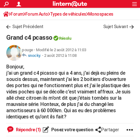
ACTUALITÉS
Forum
Forum Auto
Types de véhicules
Connexion
S'inscrire
Monospaces
Rechercher
Société
Education
Villes
Politique
Faits Divers
Monde
+
SPORT
Sujet Précédent
Sujet Suivant
Football
Cyclisme
Forum
Coupe du monde 2026
Tennis
Rugby
CULTURE
Grand c4 pcasso
Résolu
TNT
Cinéma
Musique
Programme TV
Streaming
Sorties cinéma
+
FINANCE
pouge
-
Modifié le 2 août 2012 à 11:03
snocky.
-
2 août 2012 à 11:08
Impôts
Immobilier
Banque
Crédit
Retraite
Epargne
Risques naturels par ville
Assurance
AUTO
Bonjour,
Réserver un essai
Berlines
Forum auto
Essais
Citadines
SUV
+
HIGH-TECH
j'ai un grand c4 picasso qui a 4 ans, j'ai dejà eu pleins de
soucis dessus, maintenant j'ai les 2 boitiers d'ouverture
Meilleur smartphone
Ordinateurs
Guide high-tech
Mobiles
Internet
Jeux vidéo
+
BRICOLAGE
des portes qui ne fonctionnent plus et j'ai le plastique des
vides poches qui se décolle c'est vraiment affreux. Je suis
Aménagement intérieur
Cuisine
Jardinage
+
Forum
Extérieur
Salle de bains
Rangement
WEEK-END
allé chez citroen ils m'ont dit que j'étais tombés sur la
mauvaise série. Honteux, de plus j'ai du changé les
Escapades
Expositions
Week-end nature
Guides de France
Patrimoine
Musées
+
LIFESTYLE
amortisseurs à 60 000km. Qui as eu des problèmes
identiques et qu'ont ils fait?
Bien-être
Mode
+
Art de vivre
Loisirs
Modes de vie
SANTE
Répondre (1)
Posez votre question
Partager
Guide de la santé
Médicaments
+
Alimentation
Maladies
Sommeil
VOYAGE