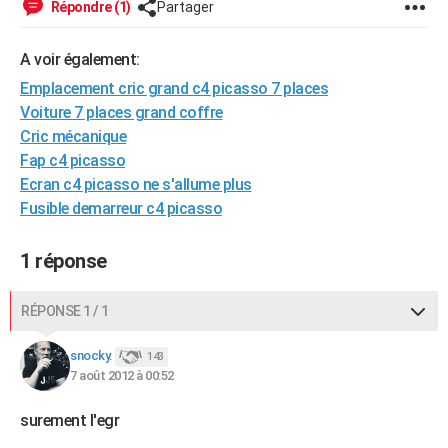
Répondre (1)
Partager
City break
Voyage de noces
Climat
Destinations
Voyage nature
Forum
+
PHOTO
A voir également:
GUIDES D'ACHAT
Emplacement cric grand c4 picasso 7 places
BONS PLANS
Voiture 7 places grand coffre
Cric mécanique
CARTE DE VOEUX
Fap c4 picasso
Carte Bonne année
Carte Pâques
Carte de Noël
Carte Saint-Valentin
Carte d'anniversaire
Ecran c4 picasso ne s'allume plus
DICTIONNAIRE
Fusible demarreur c4 picasso
Biographies
Expressions
Dictionnaire
Citations
Proverbes
PROGRAMME TV
1 réponse
COPAINS D'AVANT
Se connecter
Collèges
Universités
Service militaire
S'inscrire
Lycées
Primaires
Entreprises
Avis de recherche
AVIS DE DÉCÈS
RÉPONSE 1 / 1
FORUM
snocky.
143
7 août 2012 à 00:52
Lifestyle
Sport
Television
Cinema
Bricolage
Culture
Auto
Voyage
surement l'egr