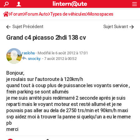
ACTUALITÉS
Forum
Forum Auto
Types de véhicules
Connexion
S'inscrire
Monospaces
Rechercher
Société
Education
Villes
Politique
Faits Divers
Monde
+
SPORT
Sujet Précédent
Sujet Suivant
Football
Cyclisme
Forum
Coupe du monde 2026
Tennis
Rugby
CULTURE
Grand c4 picasso 2hdi 138 cv
TNT
Cinéma
Musique
Programme TV
Streaming
Sorties cinéma
+
FINANCE
rasloha
-
Modifié le 6 août 2012 à 17:01
Impôts
Immobilier
Banque
Crédit
Retraite
Epargne
Risques naturels par ville
Assurance
AUTO
snocky.
-
7 août 2012 à 00:52
Réserver un essai
Berlines
Forum auto
Essais
Citadines
SUV
+
HIGH-TECH
Bonjour,
je roulais sur l'autoroute à 120km/h
Meilleur smartphone
Ordinateurs
Guide high-tech
Mobiles
Internet
Jeux vidéo
+
BRICOLAGE
quand tout à coup plus de puissance les voyants service ,
frein parking se sont allumés
Aménagement intérieur
Cuisine
Jardinage
+
Forum
Extérieur
Salle de bains
Rangement
WEEK-END
je me suis arrété puis redémarré 2 seconde aprés je suis
reparti mais le voyant moteur est resté allumé et je ne
Escapades
Expositions
Week-end nature
Guides de France
Patrimoine
Musées
+
LIFESTYLE
pouvais pas aller au dela de 2750 trs/min et 90km/h maxi
svp aidez moi à trouver la panne si quelqu'un a eu le meme
Bien-être
Mode
+
Art de vivre
Loisirs
Modes de vie
SANTE
pb
merci
Guide de la santé
Médicaments
+
Alimentation
Maladies
Sommeil
VOYAGE