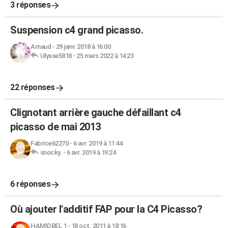
3 réponses
Suspension c4 grand picasso.
Arnaud
-
29 janv. 2018 à 16:00
Ulysse5818
-
25 mars 2022 à 14:23
22 réponses
Clignotant arrière gauche défaillant c4
picasso de mai 2013
Fabrice62270
-
6 avr. 2019 à 11:44
snocky.
-
6 avr. 2019 à 19:24
6 réponses
Où ajouter l'additif FAP pour la C4 Picasso?
HAMIDBEL 1
-
18 oct. 2011 à 18:16