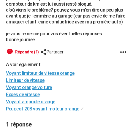
compteur de km est lui aussi resté bloqué.
City break
Voyage de noces
Climat
Destinations
Voyage nature
Forum
+
PHOTO
d'où viens le problème? pouvez vous m'en dire un peu plus
avant que je l'emmène au garage (car pas envie de me faire
GUIDES D'ACHAT
arnaquer etant jeune conductrice avec ma première auto)
BONS PLANS
je vous remercie pour vos éventuelles réponses
bonne journée
CARTE DE VOEUX
Répondre (1)
Partager
Carte Bonne année
Carte Pâques
Carte de Noël
Carte Saint-Valentin
Carte d'anniversaire
DICTIONNAIRE
A voir également:
Biographies
Expressions
Dictionnaire
Citations
Proverbes
PROGRAMME TV
Voyant limiteur de vitesse orange
COPAINS D'AVANT
Limiteur de vitesse
Voyant orange voiture
Se connecter
Collèges
Universités
Service militaire
S'inscrire
Lycées
Primaires
Entreprises
Avis de recherche
AVIS DE DÉCÈS
Exces de vitesse
Voyant ampoule orange
FORUM
Peugeot 208 voyant moteur orange
✓
Lifestyle
Sport
Television
Cinema
Bricolage
Culture
Auto
Voyage
1 réponse