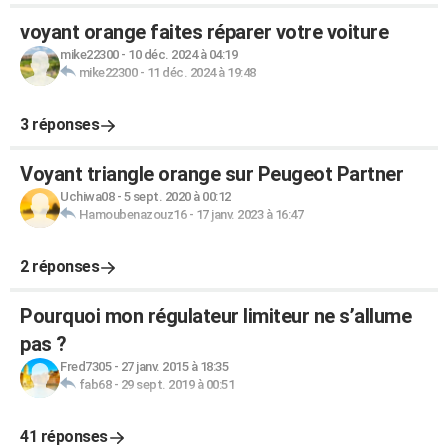
voyant orange faites réparer votre voiture
mike22300
-
10 déc. 2024 à 04:19
mike22300
-
11 déc. 2024 à 19:48
3 réponses
Voyant triangle orange sur Peugeot Partner
Uchiwa08
-
5 sept. 2020 à 00:12
Hamoubenazouz16
-
17 janv. 2023 à 16:47
2 réponses
Pourquoi mon régulateur limiteur ne s’allume
pas ?
Fred7305
-
27 janv. 2015 à 18:35
fab68
-
29 sept. 2019 à 00:51
41 réponses