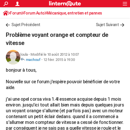
ACTUALITÉS
Forum
Forum Auto
Mécanique, entretien et pannes
Connexion
S'inscrire
Rechercher
Société
Education
Villes
Politique
Faits Divers
Monde
+
SPORT
Sujet Précédent
Sujet Suivant
Football
Cyclisme
Forum
Coupe du monde 2026
Tennis
Rugby
CULTURE
Problème voyant orange et compteur de
TNT
Cinéma
Musique
Programme TV
Streaming
Sorties cinéma
+
vitesse
FINANCE
Impôts
Immobilier
Banque
Crédit
Retraite
Epargne
Risques naturels par ville
Assurance
AUTO
loula
-
Modifié le 10 août 2012 à 10:07
machouf
-
12 févr. 2015 à 19:30
Réserver un essai
Berlines
Forum auto
Essais
Citadines
SUV
+
HIGH-TECH
bonjour à tous,
Meilleur smartphone
Ordinateurs
Guide high-tech
Mobiles
Internet
Jeux vidéo
+
BRICOLAGE
Nouvelle sur ce forum j'espère pouvoir bénéficier de votre
aide.
Aménagement intérieur
Cuisine
Jardinage
+
Forum
Extérieur
Salle de bains
Rangement
WEEK-END
j'ai une opel corsa viva 1.4l essence acquise depuis 1 mois
Escapades
Expositions
Week-end nature
Guides de France
Patrimoine
Musées
+
LIFESTYLE
environ. jusqu'ici tout allait bien mais depuis quelques jours
un voyant orange s'allume (et parfois pas) avec un moteur
Bien-être
Mode
+
Art de vivre
Loisirs
Modes de vie
SANTE
contenant un petit éclair dedans. quand il a commencé a
s'allumer mon compteur de vitesse a cessé de fonctionner.
Guide de la santé
Médicaments
+
Alimentation
Maladies
Sommeil
VOYAGE
par conséquent je ne sais pas a quelle vitesse je roule et le