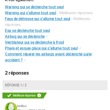
City break
Voyage de noces
Climat
Destinations
Voyage nature
Forum
+
PHOTO
Warning qui se déclenche tout seul
Warning qui s'allume tout seul
- Meilleures réponses
GUIDES D'ACHAT
Feux de détresse qui s'allume tout seul
- Meilleures
réponses
BONS PLANS
Esp se déclenche tout seul
CARTE DE VOEUX
Airbag qui se déclenche
✓
Ventilateur qui se déclenche à froid
Carte Bonne année
Carte Pâques
Carte de Noël
Carte Saint-Valentin
Carte d'anniversaire
DICTIONNAIRE
Phare et essuie glace qui s'allume tout seul
✓
Comment réparer les airbags ayant déclenché suite
Biographies
Expressions
Dictionnaire
Citations
Proverbes
PROGRAMME TV
accident ?
✓
COPAINS D'AVANT
2 réponses
Se connecter
Collèges
Universités
Service militaire
S'inscrire
Lycées
Primaires
Entreprises
Avis de recherche
AVIS DE DÉCÈS
RÉPONSE 1 / 2
FORUM
Lifestyle
Sport
Television
Cinema
Bricolage
Culture
Auto
Voyage
Meilleure réponse
lenlilou