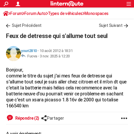
ACTUALITÉS
Forum
Forum Auto
Types de véhicules
Connexion
S'inscrire
Monospaces
Rechercher
Société
Education
Villes
Politique
Faits Divers
Monde
+
SPORT
Sujet Précédent
Sujet Suivant
Football
Cyclisme
Forum
Coupe du monde 2026
Tennis
Rugby
CULTURE
Feux de detresse qui s'allume tout seul
TNT
Cinéma
Musique
Programme TV
Streaming
Sorties cinéma
+
FINANCE
youri2810
-
10 août 2012 à 18:31
Impôts
Immobilier
Banque
Crédit
Retraite
Epargne
Risques naturels par ville
Assurance
AUTO
Fuova -
3 nov. 2025 à 12:20
Réserver un essai
Berlines
Forum auto
Essais
Citadines
SUV
+
HIGH-TECH
Bonjour,
comme le titre du sujet j'ai mes feux de detresse qui
Meilleur smartphone
Ordinateurs
Guide high-tech
Mobiles
Internet
Jeux vidéo
+
BRICOLAGE
s'allume tout seul je suis aller chez citroen et il m'on dt que
c'etait la batterie mais hélas cela recommence avec la
Aménagement intérieur
Cuisine
Jardinage
+
Forum
Extérieur
Salle de bains
Rangement
WEEK-END
batterie neuve d'ou pourrait venir ce probleme en sachant
que c'est un xsara picasso 1.8 16v de 2000 qui totalise
Escapades
Expositions
Week-end nature
Guides de France
Patrimoine
Musées
+
LIFESTYLE
166540 km
Bien-être
Mode
+
Art de vivre
Loisirs
Modes de vie
SANTE
Répondre (2)
Partager
Guide de la santé
Médicaments
+
Alimentation
Maladies
Sommeil
VOYAGE
A voir également: