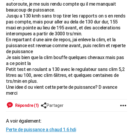
autoroute, je me suis rendu compte qu il me manquait
City break
Voyage de noces
Climat
Destinations
Voyage nature
Forum
+
PHOTO
beaucoup de puissance.
Jusqu a 130 kmh sans trop tirer les rapports on s en rends
GUIDES D'ACHAT
pas compte, mais pour aller au dela de 130 dur dur, 155
maxi en pointe au lieu de 195 avant, et des accelerations
BONS PLANS
interompues a partir de 3000 trs/min.
En repartant d une aire de repos, jai enleve la clim, et la
CARTE DE VOEUX
puissance est revenue comme avant, puis reclim et reperte
de puissance
Carte Bonne année
Carte Pâques
Carte de Noël
Carte Saint-Valentin
Carte d'anniversaire
DICTIONNAIRE
Je sais bien que la clim bouffe quelques chevaux mais pas
a ce point la
Biographies
Expressions
Dictionnaire
Citations
Proverbes
PROGRAMME TV
Petit test en roulant a 130 avec le regulateur sans clim 5,2
litres au 100, avec clim 6litres, et quelques centaines de
COPAINS D'AVANT
trs/min en plus.
Une idee d ou vient cette perte de puissance? D avance
Se connecter
Collèges
Universités
Service militaire
S'inscrire
Lycées
Primaires
Entreprises
Avis de recherche
AVIS DE DÉCÈS
merci
FORUM
Répondre (1)
Partager
Lifestyle
Sport
Television
Cinema
Bricolage
Culture
Auto
Voyage
A voir également:
Perte de puissance a chaud 1.6 hdi