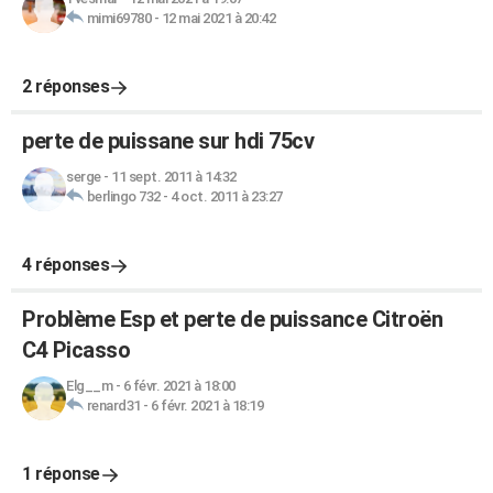
mimi69780
-
12 mai 2021 à 20:42
2 réponses
perte de puissane sur hdi 75cv
serge
-
11 sept. 2011 à 14:32
berlingo 732
-
4 oct. 2011 à 23:27
4 réponses
Problème Esp et perte de puissance Citroën
C4 Picasso
Elg__m
-
6 févr. 2021 à 18:00
renard31
-
6 févr. 2021 à 18:19
1 réponse