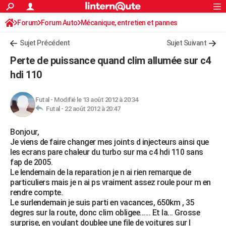
ACTUALITÉS
Forum
Forum Auto
Mécanique, entretien et pannes
Connexion
S'inscrire
Rechercher
Société
Education
Villes
Politique
Faits Divers
Monde
+
SPORT
Sujet Précédent
Sujet Suivant
Football
Cyclisme
Forum
Coupe du monde 2026
Tennis
Rugby
CULTURE
Perte de puissance quand clim allumée sur c4
TNT
Cinéma
Musique
Programme TV
Streaming
Sorties cinéma
+
hdi 110
FINANCE
Impôts
Immobilier
Banque
Crédit
Retraite
Epargne
Risques naturels par ville
Assurance
AUTO
Futal
-
Modifié le 13 août 2012 à 20:34
Futal -
22 août 2012 à 20:47
Réserver un essai
Berlines
Forum auto
Essais
Citadines
SUV
+
HIGH-TECH
Bonjour,
Meilleur smartphone
Ordinateurs
Guide high-tech
Mobiles
Internet
Jeux vidéo
+
BRICOLAGE
Je viens de faire changer mes joints d injecteurs ainsi que
les ecrans pare chaleur du turbo sur ma c4 hdi 110 sans
Aménagement intérieur
Cuisine
Jardinage
+
Forum
Extérieur
Salle de bains
Rangement
WEEK-END
fap de 2005.
Le lendemain de la reparation je n ai rien remarque de
Escapades
Expositions
Week-end nature
Guides de France
Patrimoine
Musées
+
LIFESTYLE
particuliers mais je n ai ps vraiment assez roule pour m en
rendre compte.
Bien-être
Mode
+
Art de vivre
Loisirs
Modes de vie
SANTE
Le surlendemain je suis parti en vacances, 650km , 35
degres sur la route, donc clim obligee...... Et la... Grosse
Guide de la santé
Médicaments
+
Alimentation
Maladies
Sommeil
VOYAGE
surprise, en voulant doublee une file de voitures sur l