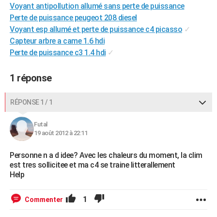
Voyant antipollution allumé sans perte de puissance
Perte de puissance peugeot 208 diesel
Voyant esp allumé et perte de puissance c4 picasso
✓
Capteur arbre a came 1.6 hdi
Perte de puissance c3 1.4 hdi
✓
1 réponse
RÉPONSE 1 / 1
Futal
19 août 2012 à 22:11
Personne n a d idee? Avec les chaleurs du moment, la clim
est tres sollicitee et ma c4 se traine litterallement
Help
1
Commenter