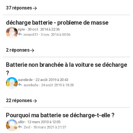
37 réponses
décharge batterie - probleme de masse
epie
-
30 oct. 2014 à 22:36
renard31
-
3 nov. 2014 à 00:56
2 réponses
Batterie non branchée à la voiture se décharge
?
aureliede
-
22 août 2019 à 20:43
aureliede
-
24 août 2019 à 18:28
22 réponses
Pourquoi ma batterie se décharge-t-elle ?
alibi
-
12 mars 2010 à 12:05
Zed
-
18 mars 2021 à 21:37