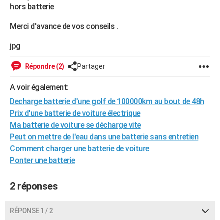
hors batterie
City break
Voyage de noces
Climat
Destinations
Voyage nature
Forum
+
PHOTO
Merci d'avance de vos conseils .
GUIDES D'ACHAT
jpg
BONS PLANS
Répondre (2)
Partager
CARTE DE VOEUX
A voir également:
Carte Bonne année
Carte Pâques
Carte de Noël
Carte Saint-Valentin
Carte d'anniversaire
DICTIONNAIRE
Decharge batterie d'une golf de 100000km au bout de 48h
Biographies
Expressions
Dictionnaire
Citations
Proverbes
PROGRAMME TV
Prix d'une batterie de voiture électrique
Ma batterie de voiture se décharge vite
COPAINS D'AVANT
Peut on mettre de l'eau dans une batterie sans entretien
Comment charger une batterie de voiture
Se connecter
Collèges
Universités
Service militaire
S'inscrire
Lycées
Primaires
Entreprises
Avis de recherche
AVIS DE DÉCÈS
Ponter une batterie
FORUM
2 réponses
Lifestyle
Sport
Television
Cinema
Bricolage
Culture
Auto
Voyage
RÉPONSE 1 / 2