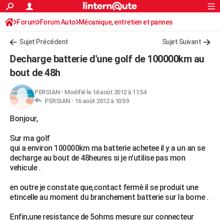
ACTUALITÉS
Forum
Forum Auto
Mécanique, entretien et pannes
Connexion
S'inscrire
Rechercher
Société
Education
Villes
Politique
Faits Divers
Monde
+
SPORT
Sujet Précédent
Sujet Suivant
Football
Cyclisme
Forum
Coupe du monde 2026
Tennis
Rugby
CULTURE
Decharge batterie d'une golf de 100000km au
TNT
Cinéma
Musique
Programme TV
Streaming
Sorties cinéma
+
bout de 48h
FINANCE
Impôts
Immobilier
Banque
Crédit
Retraite
Epargne
Risques naturels par ville
Assurance
AUTO
PERSIAN
-
Modifié le 14 août 2012 à 11:54
PERSIAN -
16 août 2012 à 10:59
Réserver un essai
Berlines
Forum auto
Essais
Citadines
SUV
+
HIGH-TECH
Bonjour,
Meilleur smartphone
Ordinateurs
Guide high-tech
Mobiles
Internet
Jeux vidéo
+
BRICOLAGE
Sur ma golf
qui a environ 100000km ma batterie achetee il y a un an se
Aménagement intérieur
Cuisine
Jardinage
+
Forum
Extérieur
Salle de bains
Rangement
WEEK-END
decharge au bout de 48heures si je n'utilise pas mon
vehicule .
Escapades
Expositions
Week-end nature
Guides de France
Patrimoine
Musées
+
LIFESTYLE
en outre je constate que,contact fermè il se produit une
Bien-être
Mode
+
Art de vivre
Loisirs
Modes de vie
SANTE
etincelle au moment du branchement batterie sur la borne .
Guide de la santé
Médicaments
+
Alimentation
Maladies
Sommeil
VOYAGE
Enfin,une resistance de 5ohms mesure sur connecteur