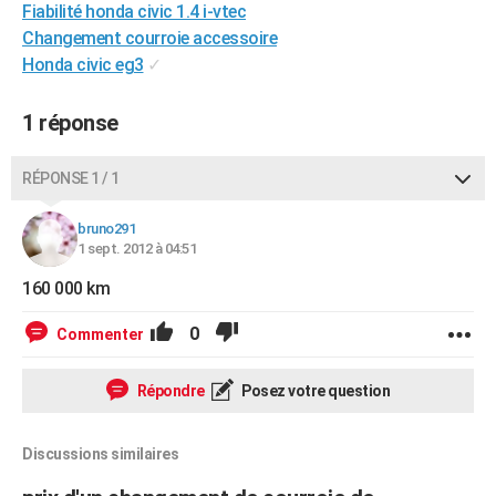
Fiabilité honda civic 1.4 i-vtec
City break
Voyage de noces
Climat
Destinations
Voyage nature
Forum
+
PHOTO
Changement courroie accessoire
Honda civic eg3
✓
GUIDES D'ACHAT
BONS PLANS
1 réponse
CARTE DE VOEUX
RÉPONSE 1 / 1
Carte Bonne année
Carte Pâques
Carte de Noël
Carte Saint-Valentin
Carte d'anniversaire
DICTIONNAIRE
bruno291
Biographies
Expressions
Dictionnaire
Citations
Proverbes
1 sept. 2012 à 04:51
PROGRAMME TV
160 000 km
COPAINS D'AVANT
0
Commenter
Se connecter
Collèges
Universités
Service militaire
S'inscrire
Lycées
Primaires
Entreprises
Avis de recherche
AVIS DE DÉCÈS
FORUM
Répondre
Posez votre question
Lifestyle
Sport
Television
Cinema
Bricolage
Culture
Auto
Voyage
Discussions similaires