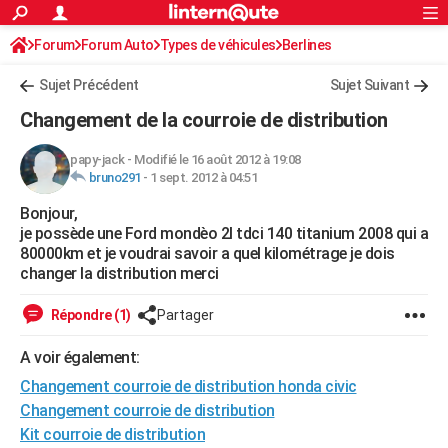
ACTUALITÉS
Forum
Forum Auto
Types de véhicules
Connexion
S'inscrire
Berlines
Rechercher
Société
Education
Villes
Politique
Faits Divers
Monde
+
SPORT
Sujet Précédent
Sujet Suivant
Football
Cyclisme
Forum
Coupe du monde 2026
Tennis
Rugby
CULTURE
Changement de la courroie de distribution
TNT
Cinéma
Musique
Programme TV
Streaming
Sorties cinéma
+
FINANCE
papy-jack
-
Modifié le 16 août 2012 à 19:08
bruno291
-
1 sept. 2012 à 04:51
Impôts
Immobilier
Banque
Crédit
Retraite
Epargne
Risques naturels par ville
Assurance
AUTO
Bonjour,
Réserver un essai
Berlines
Forum auto
Essais
Citadines
SUV
+
HIGH-TECH
je possède une Ford mondèo 2l tdci 140 titanium 2008 qui a
80000km et je voudrai savoir a quel kilométrage je dois
Meilleur smartphone
Ordinateurs
Guide high-tech
Mobiles
Internet
Jeux vidéo
+
BRICOLAGE
changer la distribution merci
Aménagement intérieur
Cuisine
Jardinage
+
Forum
Extérieur
Salle de bains
Rangement
WEEK-END
Répondre (1)
Partager
Escapades
Expositions
Week-end nature
Guides de France
Patrimoine
Musées
+
LIFESTYLE
A voir également:
Changement courroie de distribution honda civic
Bien-être
Mode
+
Art de vivre
Loisirs
Modes de vie
SANTE
Changement courroie de distribution
Guide de la santé
Médicaments
+
Alimentation
Maladies
Sommeil
VOYAGE
Kit courroie de distribution