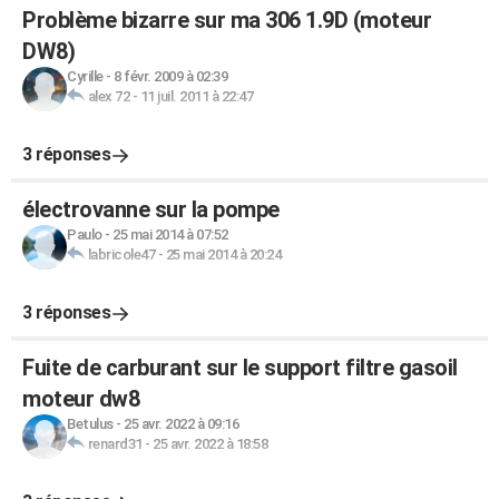
Problème bizarre sur ma 306 1.9D (moteur
DW8)
Cyrille
-
8 févr. 2009 à 02:39
alex 72
-
11 juil. 2011 à 22:47
3 réponses
électrovanne sur la pompe
Paulo
-
25 mai 2014 à 07:52
labricole47
-
25 mai 2014 à 20:24
3 réponses
Fuite de carburant sur le support filtre gasoil
moteur dw8
Betulus
-
25 avr. 2022 à 09:16
renard31
-
25 avr. 2022 à 18:58