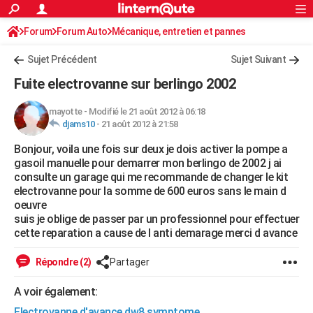
ACTUALITÉS
Forum
Forum Auto
Mécanique, entretien et pannes
Connexion
S'inscrire
Rechercher
Société
Education
Villes
Politique
Faits Divers
Monde
+
SPORT
Sujet Précédent
Sujet Suivant
Football
Cyclisme
Forum
Coupe du monde 2026
Tennis
Rugby
CULTURE
Fuite electrovanne sur berlingo 2002
TNT
Cinéma
Musique
Programme TV
Streaming
Sorties cinéma
+
FINANCE
mayotte
-
Modifié le 21 août 2012 à 06:18
djams10
-
21 août 2012 à 21:58
Impôts
Immobilier
Banque
Crédit
Retraite
Epargne
Risques naturels par ville
Assurance
AUTO
Bonjour, voila une fois sur deux je dois activer la pompe a
Réserver un essai
Berlines
Forum auto
Essais
Citadines
SUV
+
HIGH-TECH
gasoil manuelle pour demarrer mon berlingo de 2002 j ai
consulte un garage qui me recommande de changer le kit
Meilleur smartphone
Ordinateurs
Guide high-tech
Mobiles
Internet
Jeux vidéo
+
BRICOLAGE
electrovanne pour la somme de 600 euros sans le main d
oeuvre
Aménagement intérieur
Cuisine
Jardinage
+
Forum
Extérieur
Salle de bains
Rangement
WEEK-END
suis je oblige de passer par un professionnel pour effectuer
cette reparation a cause de l anti demarage merci d avance
Escapades
Expositions
Week-end nature
Guides de France
Patrimoine
Musées
+
LIFESTYLE
Répondre (2)
Partager
Bien-être
Mode
+
Art de vivre
Loisirs
Modes de vie
SANTE
A voir également:
Guide de la santé
Médicaments
+
Alimentation
Maladies
Sommeil
VOYAGE
Electrovanne d'avance dw8 symptome