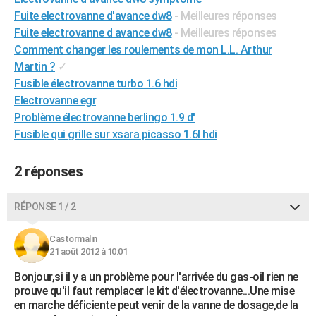
City break
Voyage de noces
Climat
Destinations
Voyage nature
Forum
+
Fuite electrovanne d'avance dw8
- Meilleures réponses
PHOTO
Fuite electrovanne d avance dw8
- Meilleures réponses
GUIDES D'ACHAT
Comment changer les roulements de mon L.L. Arthur
Martin ?
✓
BONS PLANS
Fusible électrovanne turbo 1.6 hdi
Electrovanne egr
CARTE DE VOEUX
Problème électrovanne berlingo 1.9 d'
Carte Bonne année
Carte Pâques
Carte de Noël
Carte Saint-Valentin
Carte d'anniversaire
DICTIONNAIRE
Fusible qui grille sur xsara picasso 1.6l hdi
Biographies
Expressions
Dictionnaire
Citations
Proverbes
PROGRAMME TV
2 réponses
COPAINS D'AVANT
RÉPONSE 1 / 2
Se connecter
Collèges
Universités
Service militaire
S'inscrire
Lycées
Primaires
Entreprises
Avis de recherche
AVIS DE DÉCÈS
Castormalin
FORUM
21 août 2012 à 10:01
Lifestyle
Sport
Television
Cinema
Bricolage
Culture
Auto
Voyage
Bonjour,si il y a un problème pour l'arrivée du gas-oil rien ne
prouve qu'il faut remplacer le kit d'électrovanne...Une mise
en marche déficiente peut venir de la vanne de dosage,de la