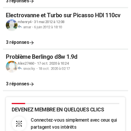
3 réponses
Electrovanne et Turbo sur Picasso HDI 110cv
mhenry4
-
31 mai 2012 à 12:08
amar
-
6 juin 2012 à 18:10
3 réponses
Problème Berlingo d8w 1.9d
Alex27460
-
17 oct. 2020 à 10:24
snocky.
-
18 oct. 2020 à 02:17
3 réponses
DEVENEZ MEMBRE EN QUELQUES CLICS
Connectez-vous simplement avec ceux qui
partagent vos intérêts