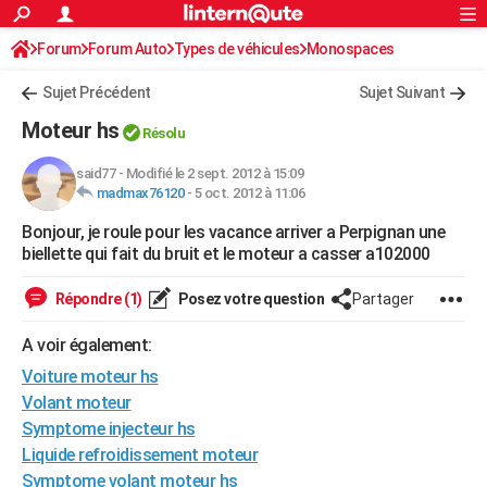
ACTUALITÉS
Forum
Forum Auto
Types de véhicules
Connexion
S'inscrire
Monospaces
Rechercher
Société
Education
Villes
Politique
Faits Divers
Monde
+
SPORT
Sujet Précédent
Sujet Suivant
Football
Cyclisme
Forum
Coupe du monde 2026
Tennis
Rugby
CULTURE
Moteur hs
Résolu
TNT
Cinéma
Musique
Programme TV
Streaming
Sorties cinéma
+
FINANCE
said77
-
Modifié le 2 sept. 2012 à 15:09
madmax76120
-
5 oct. 2012 à 11:06
Impôts
Immobilier
Banque
Crédit
Retraite
Epargne
Risques naturels par ville
Assurance
AUTO
Bonjour, je roule pour les vacance arriver a Perpignan une
Réserver un essai
Berlines
Forum auto
Essais
Citadines
SUV
+
HIGH-TECH
biellette qui fait du bruit et le moteur a casser a102000
Meilleur smartphone
Ordinateurs
Guide high-tech
Mobiles
Internet
Jeux vidéo
+
BRICOLAGE
Répondre (1)
Posez votre question
Partager
Aménagement intérieur
Cuisine
Jardinage
+
Forum
Extérieur
Salle de bains
Rangement
WEEK-END
A voir également:
Escapades
Expositions
Week-end nature
Guides de France
Patrimoine
Musées
+
Voiture moteur hs
LIFESTYLE
Volant moteur
Bien-être
Mode
+
Art de vivre
Loisirs
Modes de vie
SANTE
Symptome injecteur hs
Liquide refroidissement moteur
Guide de la santé
Médicaments
+
Alimentation
Maladies
Sommeil
VOYAGE
Symptome volant moteur hs