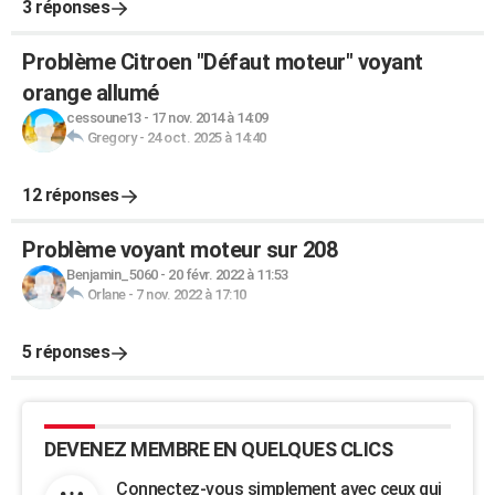
3 réponses
Problème Citroen "Défaut moteur" voyant
orange allumé
cessoune13
-
17 nov. 2014 à 14:09
Gregory
-
24 oct. 2025 à 14:40
12 réponses
Problème voyant moteur sur 208
Benjamin_5060
-
20 févr. 2022 à 11:53
Orlane
-
7 nov. 2022 à 17:10
5 réponses
DEVENEZ MEMBRE EN QUELQUES CLICS
Connectez-vous simplement avec ceux qui