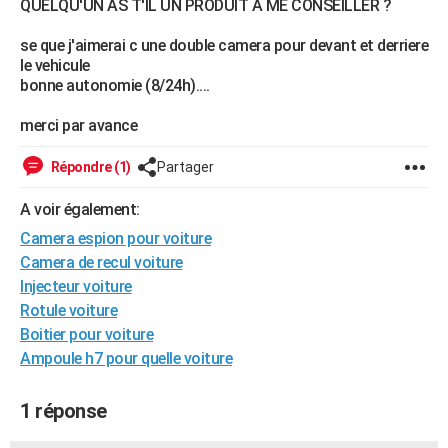
QUELQU'UN AS T'IL UN PRODUIT A ME CONSEILLER ?
City break
Voyage de noces
Climat
Destinations
Voyage nature
Forum
+
PHOTO
se que j'aimerai c une double camera pour devant et derriere
le vehicule
GUIDES D'ACHAT
bonne autonomie (8/24h)....
BONS PLANS
merci par avance
CARTE DE VOEUX
Répondre (1)
Partager
Carte Bonne année
Carte Pâques
Carte de Noël
Carte Saint-Valentin
Carte d'anniversaire
DICTIONNAIRE
A voir également:
Biographies
Expressions
Dictionnaire
Citations
Proverbes
PROGRAMME TV
Camera espion pour voiture
Camera de recul voiture
COPAINS D'AVANT
Injecteur voiture
Se connecter
Collèges
Universités
Service militaire
S'inscrire
Lycées
Primaires
Entreprises
Avis de recherche
AVIS DE DÉCÈS
Rotule voiture
Boitier pour voiture
FORUM
Ampoule h7 pour quelle voiture
Lifestyle
Sport
Television
Cinema
Bricolage
Culture
Auto
Voyage
1 réponse