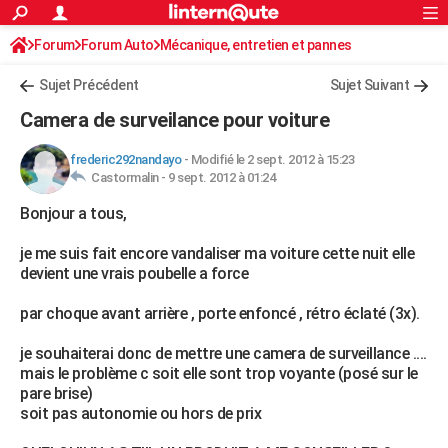
ACTUALITÉS
Forum
Forum Auto
Mécanique, entretien et pannes
Connexion
S'inscrire
Rechercher
Société
Education
Villes
Politique
Faits Divers
Monde
+
SPORT
Autoradio / Système embarqué, CB
Sujet Précédent
Sujet Suivant
Football
Cyclisme
Forum
Coupe du monde 2026
Tennis
Rugby
CULTURE
Camera de surveilance pour voiture
TNT
Cinéma
Musique
Programme TV
Streaming
Sorties cinéma
+
FINANCE
frederic292nandayo
-
Modifié le 2 sept. 2012 à 15:23
Castormalin -
9 sept. 2012 à 01:24
Impôts
Immobilier
Banque
Crédit
Retraite
Epargne
Risques naturels par ville
Assurance
AUTO
Bonjour a tous,
Réserver un essai
Berlines
Forum auto
Essais
Citadines
SUV
+
HIGH-TECH
je me suis fait encore vandaliser ma voiture cette nuit elle
Meilleur smartphone
Ordinateurs
Guide high-tech
Mobiles
Internet
Jeux vidéo
+
BRICOLAGE
devient une vrais poubelle a force
Aménagement intérieur
Cuisine
Jardinage
+
Forum
Extérieur
Salle de bains
Rangement
WEEK-END
par choque avant arrière , porte enfoncé , rétro éclaté (3x).
Escapades
Expositions
Week-end nature
Guides de France
Patrimoine
Musées
+
LIFESTYLE
je souhaiterai donc de mettre une camera de surveillance ....
mais le problème c soit elle sont trop voyante (posé sur le
Bien-être
Mode
+
Art de vivre
Loisirs
Modes de vie
SANTE
pare brise)
soit pas autonomie ou hors de prix
Guide de la santé
Médicaments
+
Alimentation
Maladies
Sommeil
VOYAGE