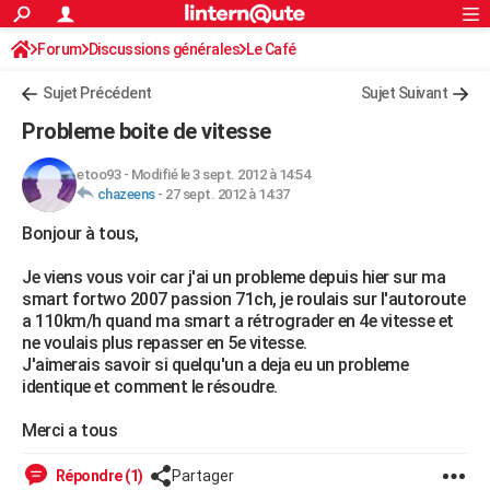
ACTUALITÉS
Forum
Discussions générales
Connexion
S'inscrire
Le Café
Rechercher
Société
Education
Villes
Politique
Faits Divers
Monde
+
SPORT
Sujet Précédent
Sujet Suivant
Football
Cyclisme
Forum
Coupe du monde 2026
Tennis
Rugby
CULTURE
Probleme boite de vitesse
TNT
Cinéma
Musique
Programme TV
Streaming
Sorties cinéma
+
FINANCE
etoo93
-
Modifié le 3 sept. 2012 à 14:54
chazeens
-
27 sept. 2012 à 14:37
Impôts
Immobilier
Banque
Crédit
Retraite
Epargne
Risques naturels par ville
Assurance
AUTO
Bonjour à tous,
Réserver un essai
Berlines
Forum auto
Essais
Citadines
SUV
+
HIGH-TECH
Je viens vous voir car j'ai un probleme depuis hier sur ma
Meilleur smartphone
Ordinateurs
Guide high-tech
Mobiles
Internet
Jeux vidéo
+
BRICOLAGE
smart fortwo 2007 passion 71ch, je roulais sur l'autoroute
a 110km/h quand ma smart a rétrograder en 4e vitesse et
Aménagement intérieur
Cuisine
Jardinage
+
Forum
Extérieur
Salle de bains
Rangement
WEEK-END
ne voulais plus repasser en 5e vitesse.
J'aimerais savoir si quelqu'un a deja eu un probleme
Escapades
Expositions
Week-end nature
Guides de France
Patrimoine
Musées
+
LIFESTYLE
identique et comment le résoudre.
Bien-être
Mode
+
Art de vivre
Loisirs
Modes de vie
SANTE
Merci a tous
Guide de la santé
Médicaments
+
Alimentation
Maladies
Sommeil
VOYAGE
Répondre (1)
Partager