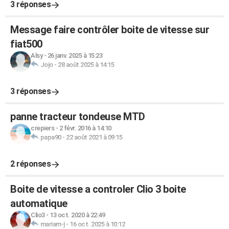
3 réponses
Message faire contrôler boite de vitesse sur
fiat500
Alsy
-
26 janv. 2025 à 15:23
Jojo
-
28 août 2025 à 14:15
3 réponses
panne tracteur tondeuse MTD
crepiers
-
2 févr. 2016 à 14:10
papa90
-
22 août 2021 à 09:15
2 réponses
Boite de vitesse a controler Clio 3 boite
automatique
Clio3
-
13 oct. 2020 à 22:49
mariam-j
-
16 oct. 2025 à 10:12