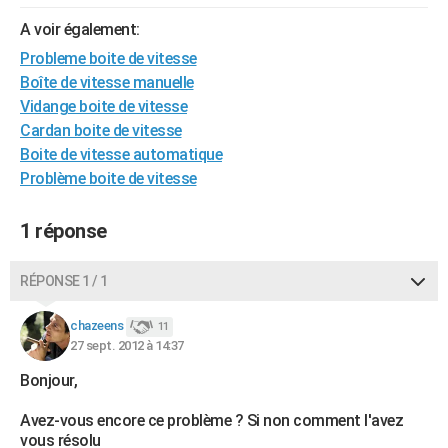
City break
Voyage de noces
Climat
Destinations
Voyage nature
Forum
+
PHOTO
A voir également:
Probleme boite de vitesse
GUIDES D'ACHAT
Boîte de vitesse manuelle
BONS PLANS
Vidange boite de vitesse
Cardan boite de vitesse
CARTE DE VOEUX
Boite de vitesse automatique
Problème boite de vitesse
Carte Bonne année
Carte Pâques
Carte de Noël
Carte Saint-Valentin
Carte d'anniversaire
DICTIONNAIRE
Biographies
Expressions
Dictionnaire
Citations
Proverbes
PROGRAMME TV
1 réponse
COPAINS D'AVANT
RÉPONSE 1 / 1
Se connecter
Collèges
Universités
Service militaire
S'inscrire
Lycées
Primaires
Entreprises
Avis de recherche
AVIS DE DÉCÈS
chazeens
11
27 sept. 2012 à 14:37
FORUM
Bonjour,
Lifestyle
Sport
Television
Cinema
Bricolage
Culture
Auto
Voyage
Avez-vous encore ce problème ? Si non comment l'avez
vous résolu