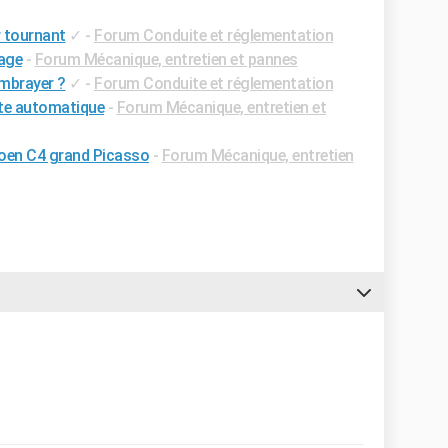
 tournant
✓
-
Forum Conduite et réglementation
yage
-
Forum Mécanique, entretien et pannes
mbrayer ?
✓
-
Forum Conduite et réglementation
îte automatique
-
Forum Mécanique, entretien et
troen C4 grand Picasso
-
Forum Mécanique, entretien