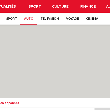
TUALITÉS
SPORT
CULTURE
FINANCE
A
SPORT
AUTO
TELEVISION
VOYAGE
CINEMA
ien et pannes