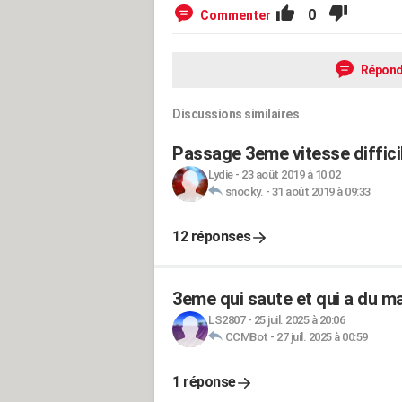
0
Commenter
Répond
Discussions similaires
Passage 3eme vitesse diffici
Lydie
-
23 août 2019 à 10:02
snocky.
-
31 août 2019 à 09:33
12 réponses
3eme qui saute et qui a du ma
LS2807
-
25 juil. 2025 à 20:06
CCMBot
-
27 juil. 2025 à 00:59
1 réponse