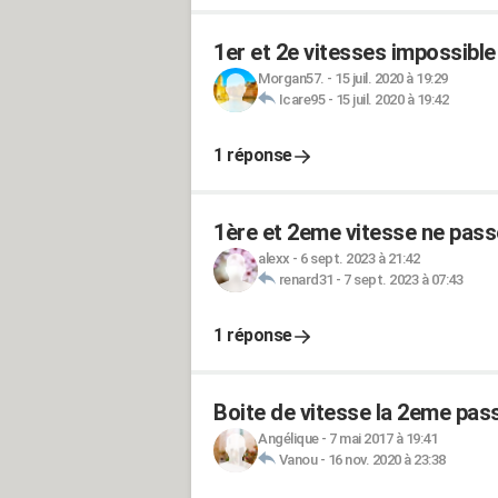
1er et 2e vitesses impossible
Morgan57.
-
15 juil. 2020 à 19:29
Icare95
-
15 juil. 2020 à 19:42
1 réponse
1ère et 2eme vitesse ne pass
alexx
-
6 sept. 2023 à 21:42
renard31
-
7 sept. 2023 à 07:43
1 réponse
Boite de vitesse la 2eme pass
Angélique
-
7 mai 2017 à 19:41
Vanou
-
16 nov. 2020 à 23:38