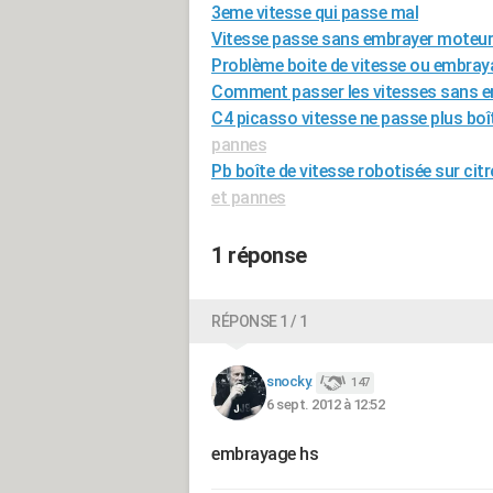
3eme vitesse qui passe mal
Vitesse passe sans embrayer moteur
Problème boite de vitesse ou embra
Comment passer les vitesses sans e
C4 picasso vitesse ne passe plus bo
pannes
Pb boîte de vitesse robotisée sur ci
et pannes
1 réponse
RÉPONSE 1 / 1
snocky.
147
6 sept. 2012 à 12:52
embrayage hs