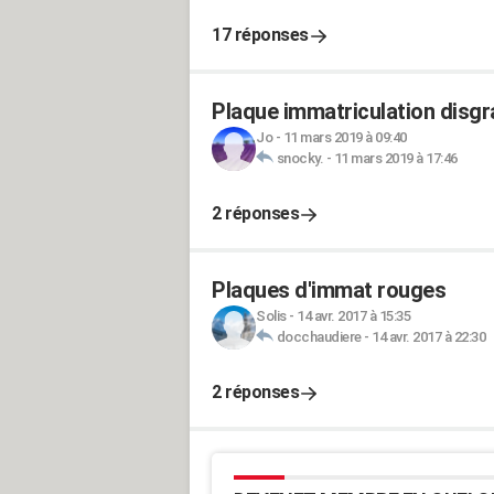
17 réponses
Plaque immatriculation disgr
Jo
-
11 mars 2019 à 09:40
snocky.
-
11 mars 2019 à 17:46
2 réponses
Plaques d'immat rouges
Solis
-
14 avr. 2017 à 15:35
docchaudiere
-
14 avr. 2017 à 22:30
2 réponses