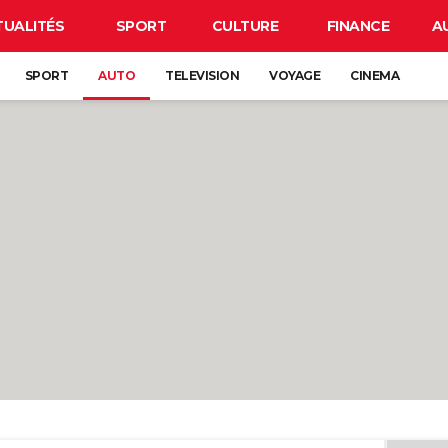
TUALITÉS
SPORT
CULTURE
FINANCE
A
SPORT
AUTO
TELEVISION
VOYAGE
CINEMA