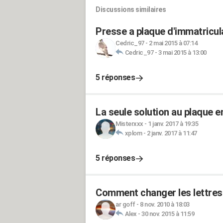
Discussions similaires
Presse a plaque d'immatricul
Cedric_97
-
2 mai 2015 à 07:14
Cedric_97
-
3 mai 2015 à 13:00
5 réponses
La seule solution au plaque e
Misterxxx
-
1 janv. 2017 à 19:35
xplom
-
2 janv. 2017 à 11:47
5 réponses
Comment changer les lettres 
ar goff
-
8 nov. 2010 à 18:03
Alex
-
30 nov. 2015 à 11:59