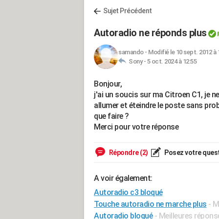
Sujet Précédent
Autoradio ne réponds plus
samando
-
Modifié le 10 sept. 2012 à 
Sony -
5 oct. 2024 à 12:55
Bonjour,
j'ai un soucis sur ma Citroen C1, je n
allumer et éteindre le poste sans pr
que faire ?
Merci pour votre réponse
Répondre (2)
Posez votre ques
A voir également:
Autoradio c3 bloqué
Touche autoradio ne marche plus
- M
Autoradio bloqué
- Meilleures répons