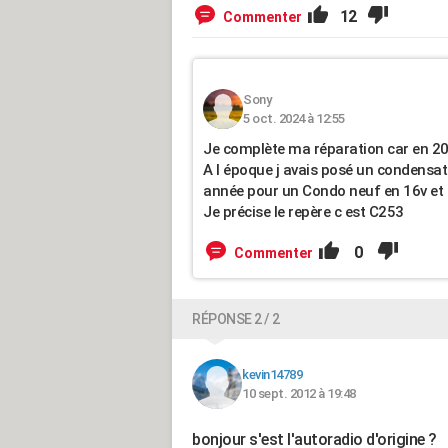
12
Commenter
Sony
5 oct. 2024 à 12:55
Je complète ma réparation car en 202
A l époque j avais posé un condensat
année pour un Condo neuf en 16v et
Je précise le repère c est C253
0
Commenter
RÉPONSE 2 / 2
kevin14789
10 sept. 2012 à 19:48
bonjour s'est l'autoradio d'origine ?