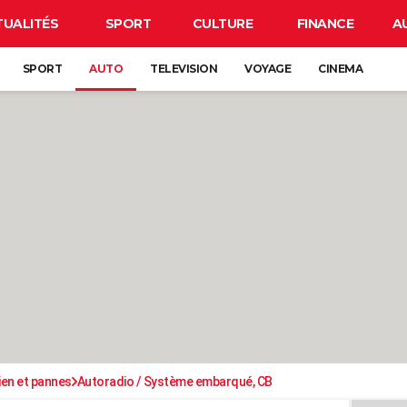
TUALITÉS
SPORT
CULTURE
FINANCE
A
SPORT
AUTO
TELEVISION
VOYAGE
CINEMA
ien et pannes
Autoradio / Système embarqué, CB