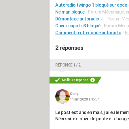
Autoradio twingo 1 bloqué sur code
Neiman bloque
-
Forum Mécanique, en
Démontage autoradio
✓
-
Forum Méca
Ouvrir capot c3 bloqué
-
Forum Mécan
Comment rentrer code autoradio
-
F
2 réponses
RÉPONSE 1 / 2
Meilleure réponse
Sony
11 juin 2020 à 15:54
Le post est ancien mais j ai eu le mê
Nécessite d ouvrir le poste et chang