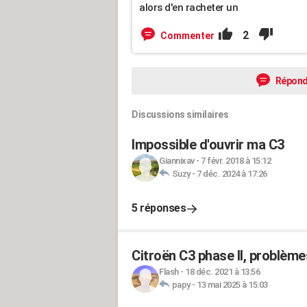
alors d'en racheter un
2
Commenter
Répond
Discussions similaires
Impossible d'ouvrir ma C3
Giannixav
-
7 févr. 2018 à 15:12
Suzy
-
7 déc. 2024 à 17:26
5 réponses
Citroën C3 phase II, problème
Flash
-
18 déc. 2021 à 13:56
papy
-
13 mai 2025 à 15:03