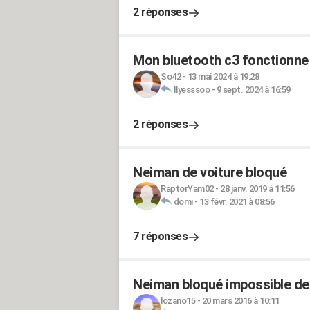
2 réponses
Mon bluetooth c3 fonctionne
So42
-
13 mai 2024 à 19:28
Ilyesssoo
-
9 sept. 2024 à 16:59
2 réponses
Neiman de voiture bloqué
RaptorYam02
-
28 janv. 2019 à 11:56
domi
-
13 févr. 2021 à 08:56
7 réponses
Neiman bloqué impossible de 
lozano15
-
20 mars 2016 à 10:11