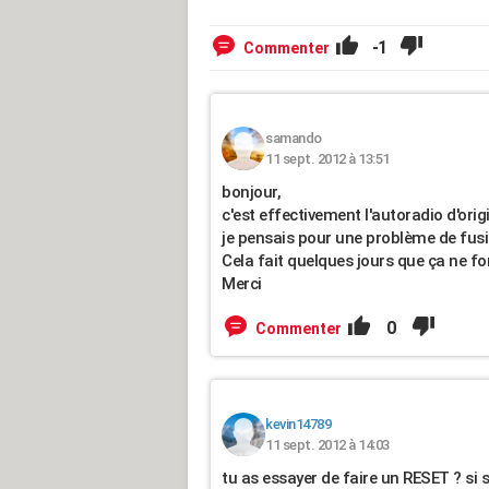
-1
Commenter
samando
11 sept. 2012 à 13:51
bonjour,
c'est effectivement l'autoradio d'orig
je pensais pour une problème de fusi
Cela fait quelques jours que ça ne f
Merci
0
Commenter
kevin14789
11 sept. 2012 à 14:03
tu as essayer de faire un RESET ? si 