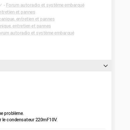
✓
-
Forum autoradio et système embarqué
tretien et pannes
nique, entretien et pannes
ique, entretien et pannes
orum autoradio et système embarqué
me problème.
er le condensateur 220mF10V.