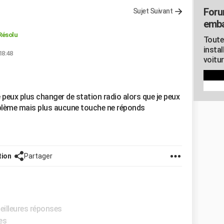
Foru
Sujet Suivant
emb
Résolu
Toute
instal
18:48
voitu
e peux plus changer de station radio alors que je peux
oblème mais plus aucune touche ne réponds
tion
Partager
eilleures réponses
es