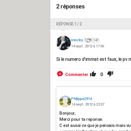
2 réponses
RÉPONSE 1 / 2
snocky.
147
14 sept. 2012 à 17:36
Si le numero d'immat est faux, le pv
0
Commenter
Philippe2914
14 sept. 2012 à 22:07
Bonjour,
Merci pour ta reponse.
C est aussi ce que je pensais mais vu