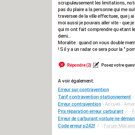
scrupuleusement les limitations, nota
pas du plaire a la personne qui me su
traversee de la ville effectuee, que j 
moi aussi je pouvais aller vite - que
qui m ont fait comprendre qu etant le p
demi...
Moralite : quand on vous double meme 
! S il y a un radar ce sera pour la " po
Répondre (2)
Posez votre ques
A voir également:
Erreur sur contravention
Tarif contravention stationnement
-
Erreur contravention
- Accueil - Ame
Prix réparation erreur carburant
✓
-
F
Erreur de carburant voiture ne démarr
Code erreur p242f
✓
-
Forum Mécaniqu