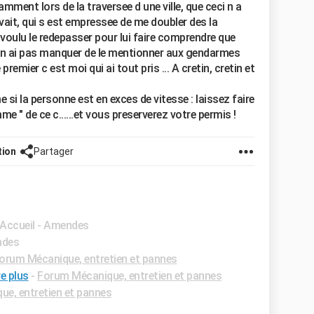
mment lors de la traversee d une ville, que ceci n a
ivait, qui s est empressee de me doubler des la
ai voulu le redepasser pour lui faire comprendre que
 je n ai pas manquer de le mentionner aux gendarmes
remier c est moi qui ai tout pris ... A cretin, cretin et
si la personne est en exces de vitesse : laissez faire
mme " de ce c......et vous preserverez votre permis !
tion
Partager
 Accueil - Amendes
ndes
orum Mécanique, entretien et pannes
e plus
-
Forum Mécanique, entretien et pannes
e, entretien et pannes