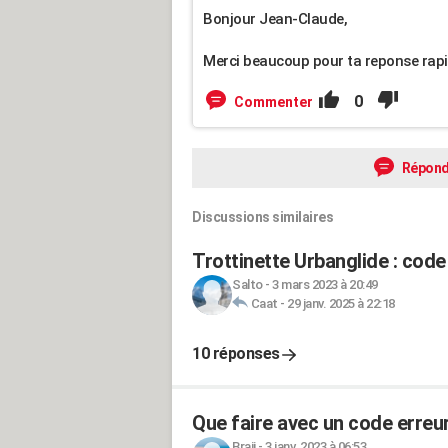
Bonjour Jean-Claude,
Merci beaucoup pour ta reponse rapid
0
Commenter
Répond
Discussions similaires
Trottinette Urbanglide : code 
Salto
-
3 mars 2023 à 20:49
Caat
-
29 janv. 2025 à 22:18
10 réponses
Que faire avec un code erreu
Braji
-
3 janv. 2023 à 06:53