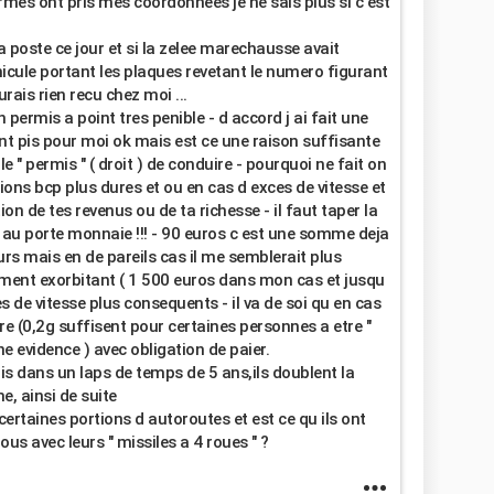
rmes ont pris mes coordonnees je ne sais plus si c est
la poste ce jour et si la zelee marechausse avait
hicule portant les plaques revetant le numero figurant
rais rien recu chez moi ...
 permis a point tres penible - d accord j ai fait une
ant pis pour moi ok mais est ce une raison suffisante
le " permis " ( droit ) de conduire - pourquoi ne fait on
ions bcp plus dures et ou en cas d exces de vitesse et
ion de tes revenus ou de ta richesse - il faut taper la
 au porte monnaie !!! - 90 euros c est une somme deja
urs mais en de pareils cas il me semblerait plus
rement exorbitant ( 1 500 euros dans mon cas et jusqu
 de vitesse plus consequents - il va de soi qu en cas
e (0,2g suffisent pour certaines personnes a etre "
ne evidence ) avec obligation de paier.
is dans un laps de temps de 5 ans,ils doublent la
e, ainsi de suite
 certaines portions d autoroutes et est ce qu ils ont
ous avec leurs " missiles a 4 roues " ?