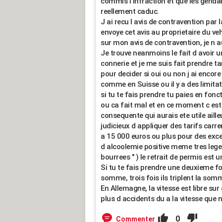
commis l infraction et que les genda
reellement caduc.
J ai recu l avis de contravention par 
envoye cet avis au proprietaire du ve
sur mon avis de contravention, je n au
Je trouve neanmoins le fait d avoir un
connerie et je me suis fait prendre t
pour decider si oui ou non j ai encore 
comme en Suisse ou il y a des limitat
si tu te fais prendre tu paies en fonct
ou ca fait mal et en ce moment c est
consequente qui aurais ete utile aille
judicieux d appliquer des tarifs car
a 15 000 euros ou plus pour des exces
d alcoolemie positive meme tres leger
bourrees " ) le retrait de permis est u
Si tu te fais prendre une deuxieme fo
somme, trois fois ils triplent la somm
En Allemagne, la vitesse est libre sur
plus d accidents du a la vitesse que n
0
Commenter