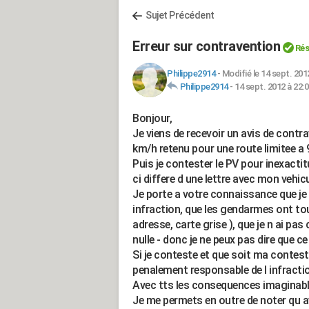
Sujet Précédent
Erreur sur contravention
Rés
Philippe2914
-
Modifié le 14 sept. 201
Philippe2914
-
14 sept. 2012 à 22:
Bonjour,
Je viens de recevoir un avis de contr
km/h retenu pour une route limitee a 
Puis je contester le PV pour inexactit
ci differe d une lettre avec mon vehic
Je porte a votre connaissance que je
infraction, que les gendarmes ont tou
adresse, carte grise ), que je n ai pa
nulle - donc je ne peux pas dire que c
Si je conteste et que soit ma contest
penalement responsable de l infractio
Avec tts les consequences imaginabl
Je me permets en outre de noter qu a