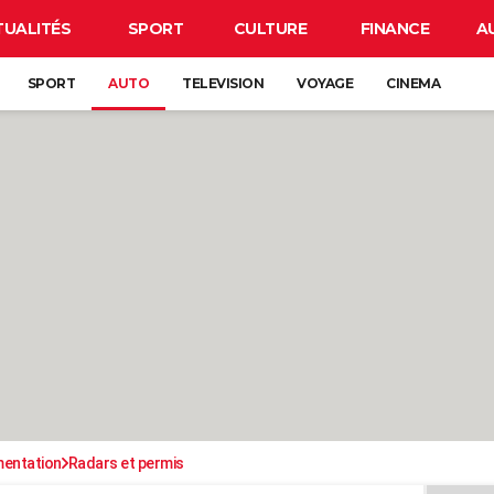
TUALITÉS
SPORT
CULTURE
FINANCE
A
SPORT
AUTO
TELEVISION
VOYAGE
CINEMA
mentation
Radars et permis