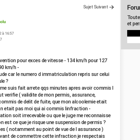
Foru
Sujet Suivant
Toute
olu
et pe
2 à 16:57
07
avention pour exces de vitesse - 134 km/h pour 127
90 km/h -
ude car le numero d immatriculation repris sur celui
ule ?
 me suis fait arrete qqs minutes apres avoir commis l
t verifie ( validite de mon permis, assurance,
s commis de delit de fuite, que mon alcoolemie etait
e n etait pas moi qui ai commis linfraction -
ation soit irrecevable ou que le juge me reconnaisse
n est ce que je risque une suspension de permis ?
es ( notamment au point de vue de l assurance )
vant de commettre cette infraction je respectais