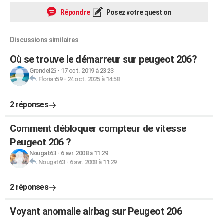
Répondre
Posez votre question
Discussions similaires
Où se trouve le démarreur sur peugeot 206?
Grendel26
-
17 oct. 2019 à 23:23
Florian59
-
24 oct. 2025 à 14:58
2 réponses
Comment débloquer compteur de vitesse
Peugeot 206 ?
Nougat63
-
6 avr. 2008 à 11:29
Nougat63
-
6 avr. 2008 à 11:29
2 réponses
Voyant anomalie airbag sur Peugeot 206