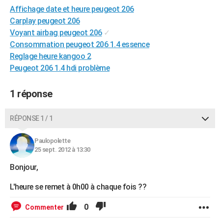
Affichage date et heure peugeot 206
City break
Voyage de noces
Climat
Destinations
Voyage nature
Forum
+
PHOTO
Carplay peugeot 206
GUIDES D'ACHAT
Voyant airbag peugeot 206
✓
Consommation peugeot 206 1.4 essence
BONS PLANS
Reglage heure kangoo 2
Peugeot 206 1.4 hdi problème
CARTE DE VOEUX
Carte Bonne année
Carte Pâques
Carte de Noël
Carte Saint-Valentin
Carte d'anniversaire
DICTIONNAIRE
1 réponse
Biographies
Expressions
Dictionnaire
Citations
Proverbes
PROGRAMME TV
RÉPONSE 1 / 1
COPAINS D'AVANT
Paulopolette
Se connecter
Collèges
Universités
Service militaire
S'inscrire
Lycées
Primaires
Entreprises
Avis de recherche
25 sept. 2012 à 13:30
AVIS DE DÉCÈS
Bonjour,
FORUM
L'heure se remet à 0h00 à chaque fois ??
Lifestyle
Sport
Television
Cinema
Bricolage
Culture
Auto
Voyage
0
Commenter