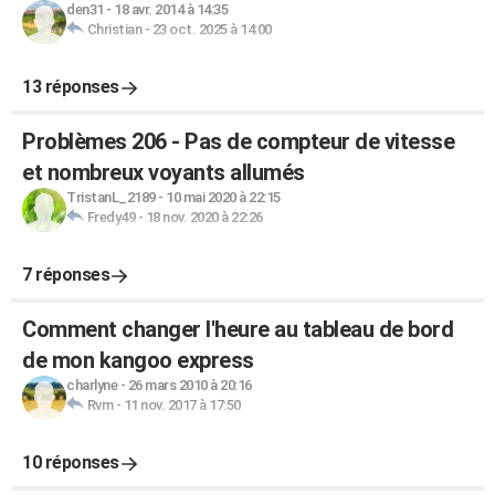
den31
-
18 avr. 2014 à 14:35
Christian
-
23 oct. 2025 à 14:00
13 réponses
Problèmes 206 - Pas de compteur de vitesse
et nombreux voyants allumés
TristanL_2189
-
10 mai 2020 à 22:15
Fredy49
-
18 nov. 2020 à 22:26
7 réponses
Comment changer l'heure au tableau de bord
de mon kangoo express
charlyne
-
26 mars 2010 à 20:16
Rvm
-
11 nov. 2017 à 17:50
10 réponses