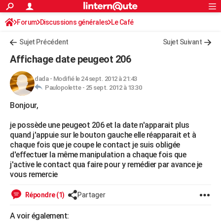
ACTUALITÉS
Forum
Discussions générales
Connexion
S'inscrire
Le Café
Rechercher
Société
Education
Villes
Politique
Faits Divers
Monde
+
SPORT
Sujet Précédent
Sujet Suivant
Football
Cyclisme
Forum
Coupe du monde 2026
Tennis
Rugby
CULTURE
Affichage date peugeot 206
TNT
Cinéma
Musique
Programme TV
Streaming
Sorties cinéma
+
FINANCE
dada
-
Modifié le 24 sept. 2012 à 21:43
Paulopolette -
25 sept. 2012 à 13:30
Impôts
Immobilier
Banque
Crédit
Retraite
Epargne
Risques naturels par ville
Assurance
AUTO
Bonjour,
Réserver un essai
Berlines
Forum auto
Essais
Citadines
SUV
+
HIGH-TECH
je possède une peugeot 206 et la date n'apparait plus
Meilleur smartphone
Ordinateurs
Guide high-tech
Mobiles
Internet
Jeux vidéo
+
BRICOLAGE
quand j'appuie sur le bouton gauche elle réapparait et à
chaque fois que je coupe le contact je suis obligée
Aménagement intérieur
Cuisine
Jardinage
+
Forum
Extérieur
Salle de bains
Rangement
WEEK-END
d'effectuer la même manipulation a chaque fois que
j'active le contact qua faire pour y remédier par avance je
Escapades
Expositions
Week-end nature
Guides de France
Patrimoine
Musées
+
LIFESTYLE
vous remercie
Bien-être
Mode
+
Art de vivre
Loisirs
Modes de vie
SANTE
Répondre (1)
Partager
Guide de la santé
Médicaments
+
Alimentation
Maladies
Sommeil
VOYAGE
A voir également: