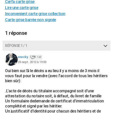
Cerfa carte grise
City break
Voyage de noces
Climat
Destinations
Voyage nature
Forum
+
PHOTO
Lire une carte grise
Inconvenient carte grise collection
GUIDES D'ACHAT
Carte grise barrée non signée
BONS PLANS
1 réponse
CARTE DE VOEUX
Carte Bonne année
Carte Pâques
Carte de Noël
Carte Saint-Valentin
Carte d'anniversaire
RÉPONSE 1 / 1
DICTIONNAIRE
Biographies
Expressions
Dictionnaire
Citations
Proverbes
snocky.
PROGRAMME TV
147
26 sept. 2012 à 19:00
COPAINS D'AVANT
Oui bien sur.Si le décès a eu lieu il y a moins de 3 mois il
vous faut pour la vendre (avec l'accord de tous les héritiers
Se connecter
Collèges
Universités
Service militaire
S'inscrire
Lycées
Primaires
Entreprises
Avis de recherche
AVIS DE DÉCÈS
bien sûr):
FORUM
.L'acte de décès du titulaire accompagné soit d'une
attestation du notaire soit, à défaut, du livret de famille
Lifestyle
Sport
Television
Cinema
Bricolage
Culture
Auto
Voyage
Un formulaire dedemande de certificat d'immatriculation
complété et signé par les héritier.
Un justificatif d'identité pour chacun des héritiers et de