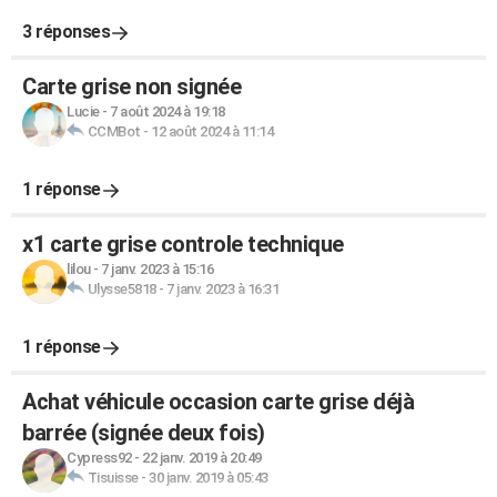
3 réponses
Carte grise non signée
Lucie
-
7 août 2024 à 19:18
CCMBot
-
12 août 2024 à 11:14
1 réponse
x1 carte grise controle technique
lilou
-
7 janv. 2023 à 15:16
Ulysse5818
-
7 janv. 2023 à 16:31
1 réponse
Achat véhicule occasion carte grise déjà
barrée (signée deux fois)
Cypress92
-
22 janv. 2019 à 20:49
Tisuisse
-
30 janv. 2019 à 05:43