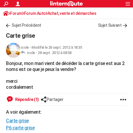
ACTUALITÉS
Forum
Forum Auto
Achat, vente et démarches
Connexion
S'inscrire
Rechercher
Société
Education
Villes
Politique
Faits Divers
Monde
+
SPORT
Démarches administratives
Sujet Précédent
Sujet Suivant
Football
Cyclisme
Forum
Coupe du monde 2026
Tennis
Rugby
CULTURE
Carte grise
TNT
Cinéma
Musique
Programme TV
Streaming
Sorties cinéma
+
FINANCE
icole
-
Modifié le 26 sept. 2012 à 18:35
icole -
28 sept. 2012 à 08:58
Impôts
Immobilier
Banque
Crédit
Retraite
Epargne
Risques naturels par ville
Assurance
AUTO
Bonjour, mon mari vient de décéder la carte grise est aux 2
Réserver un essai
Berlines
Forum auto
Essais
Citadines
SUV
+
HIGH-TECH
noms est ce que je peux la vendre?
Meilleur smartphone
Ordinateurs
Guide high-tech
Mobiles
Internet
Jeux vidéo
+
BRICOLAGE
merci
cordialement
Aménagement intérieur
Cuisine
Jardinage
+
Forum
Extérieur
Salle de bains
Rangement
WEEK-END
Répondre (1)
Partager
Escapades
Expositions
Week-end nature
Guides de France
Patrimoine
Musées
+
LIFESTYLE
A voir également:
Bien-être
Mode
+
Art de vivre
Loisirs
Modes de vie
SANTE
Carte grise
Guide de la santé
Médicaments
+
Alimentation
Maladies
Sommeil
P6 carte grise
VOYAGE