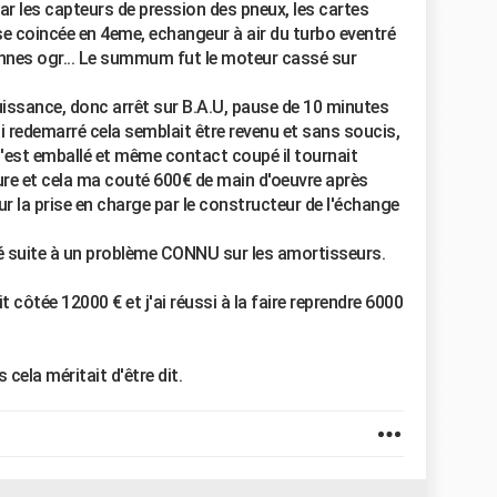
par les capteurs de pression des pneux, les cartes
se coincée en 4eme, echangeur à air du turbo eventré
annes ogr... Le summum fut le moteur cassé sur
issance, donc arrêt sur B.A.U, pause de 10 minutes
'ai redemarré cela semblait être revenu et sans soucis,
 s'est emballé et même contact coupé il tournait
ure et cela ma couté 600€ de main d'oeuvre après
 la prise en charge par le constructeur de l'échange
é suite à un problème CONNU sur les amortisseurs.
it côtée 12000 € et j'ai réussi à la faire reprendre 6000
 cela méritait d'être dit.