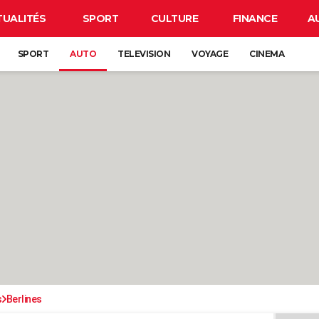
TUALITÉS
SPORT
CULTURE
FINANCE
A
SPORT
AUTO
TELEVISION
VOYAGE
CINEMA
s
Berlines