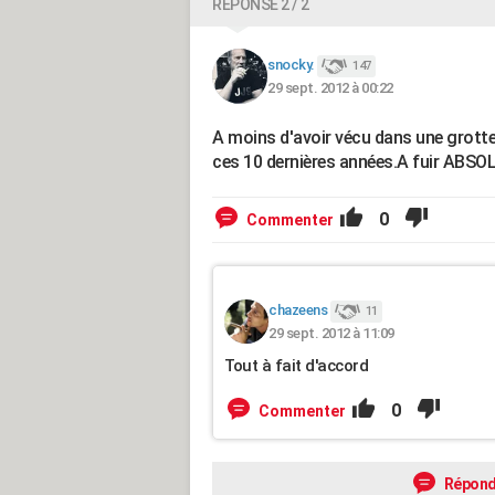
RÉPONSE 2 / 2
snocky.
147
29 sept. 2012 à 00:22
A moins d'avoir vécu dans une grotte,
ces 10 dernières années.A fuir ABS
0
Commenter
chazeens
11
29 sept. 2012 à 11:09
Tout à fait d'accord
0
Commenter
Répond