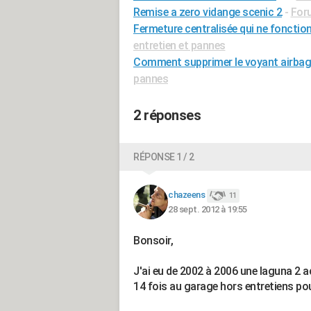
Remise a zero vidange scenic 2
-
Foru
Fermeture centralisée qui ne fonction
entretien et pannes
Comment supprimer le voyant airbag
pannes
2 réponses
RÉPONSE 1 / 2
chazeens
11
28 sept. 2012 à 19:55
Bonsoir,
J'ai eu de 2002 à 2006 une laguna 2 a
14 fois au garage hors entretiens po