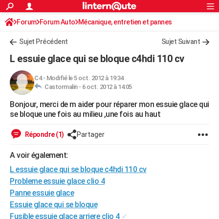
ACTUALITÉS
Forum
Forum Auto
Mécanique, entretien et pannes
Connexion
S'inscrire
Rechercher
Société
Education
Villes
Politique
Faits Divers
Monde
+
SPORT
Sujet Précédent
Sujet Suivant
Football
Cyclisme
Forum
Coupe du monde 2026
Tennis
Rugby
CULTURE
L essuie glace qui se bloque c4hdi 110 cv
TNT
Cinéma
Musique
Programme TV
Streaming
Sorties cinéma
+
FINANCE
C4
-
Modifié le 5 oct. 2012 à 19:34
Castormalin -
6 oct. 2012 à 14:05
Impôts
Immobilier
Banque
Crédit
Retraite
Epargne
Risques naturels par ville
Assurance
AUTO
Bonjour, merci de m aider pour réparer mon essuie glace qui
Réserver un essai
Berlines
Forum auto
Essais
Citadines
SUV
+
HIGH-TECH
se bloque une fois au milieu ,une fois au haut
Meilleur smartphone
Ordinateurs
Guide high-tech
Mobiles
Internet
Jeux vidéo
+
BRICOLAGE
Répondre (1)
Partager
Aménagement intérieur
Cuisine
Jardinage
+
Forum
Extérieur
Salle de bains
Rangement
WEEK-END
A voir également:
Escapades
Expositions
Week-end nature
Guides de France
Patrimoine
Musées
+
L essuie glace qui se bloque c4hdi 110 cv
LIFESTYLE
Probleme essuie glace clio 4
Bien-être
Mode
+
Art de vivre
Loisirs
Modes de vie
SANTE
Panne essuie glace
Essuie glace qui se bloque
Guide de la santé
Médicaments
+
Alimentation
Maladies
Sommeil
VOYAGE
Fusible essuie glace arriere clio 4
✓