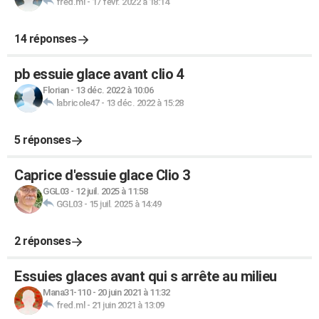
fred.ml
-
17 févr. 2022 à 18:14
14 réponses
pb essuie glace avant clio 4
Florian
-
13 déc. 2022 à 10:06
labricole47
-
13 déc. 2022 à 15:28
5 réponses
Caprice d'essuie glace Clio 3
GGL03
-
12 juil. 2025 à 11:58
GGL03
-
15 juil. 2025 à 14:49
2 réponses
Essuies glaces avant qui s arrête au milieu
Mana31-110
-
20 juin 2021 à 11:32
fred.ml
-
21 juin 2021 à 13:09