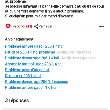
au problème.
City break
Voyage de noces
Climat
Destinations
Voyage nature
Forum
+
Je précise qu'avant la panne elle démarrait au quart de tour
PHOTO
et qu'une fois démarrer il n'y a aucun problème.
Si quelqu'un peut m'aider merci d'avance.
GUIDES D'ACHAT
BONS PLANS
Répondre (3)
Partager
CARTE DE VOEUX
A voir également:
Carte Bonne année
Carte Pâques
Carte de Noël
Carte Saint-Valentin
Carte d'anniversaire
DICTIONNAIRE
Problème arrivée gasoil 206 1.4 hdi
Peugeot 206 1.4 hdi problème
- Meilleures réponses
Biographies
Expressions
Dictionnaire
Citations
Proverbes
PROGRAMME TV
Problème démarrage 206 1.4 hdi
- Meilleures réponses
Anomalie antipollution 206 1.4 hdi
COPAINS D'AVANT
Problème prise d'air gasoil
Se connecter
Collèges
Universités
Service militaire
S'inscrire
Lycées
Primaires
Entreprises
Avis de recherche
Demarreur 206 1.4 hdi
AVIS DE DÉCÈS
Problème démarrage 206 1.4 essence
FORUM
Problème arrivée gasoil 1.6 hdi
Lifestyle
Sport
Television
Cinema
Bricolage
Culture
Auto
Voyage
3 réponses