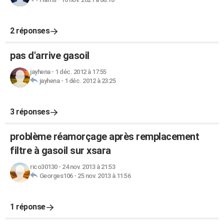
2 réponses
pas d'arrive gasoil
jayhena
-
1 déc. 2012 à 17:55
jayhena
-
1 déc. 2012 à 23:25
3 réponses
problème réamorçage après remplacement
filtre à gasoil sur xsara
rico30130
-
24 nov. 2013 à 21:53
Georges106
-
25 nov. 2013 à 11:56
1 réponse