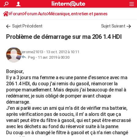
ACTUALITÉS
Forum
Forum Auto
Mécanique, entretien et pannes
Connexion
S'inscrire
Rechercher
Société
Education
Villes
Politique
Faits Divers
Monde
+
SPORT
Sujet Précédent
Sujet Suivant
Football
Cyclisme
Forum
Coupe du monde 2026
Tennis
Rugby
CULTURE
Problème de démarrage sur ma 206 1.4 HDI
TNT
Cinéma
Musique
Programme TV
Streaming
Sorties cinéma
+
FINANCE
jerome21013
-
13 oct. 2012 à 10:11
Impôts
Immobilier
Banque
Crédit
Retraite
Epargne
Risques naturels par ville
Assurance
AUTO
Peg -
11 avr. 2019 à 00:30
Réserver un essai
Berlines
Forum auto
Essais
Citadines
SUV
+
HIGH-TECH
Bonjour,
Il y a 3 jours ma femme a eu une panne d'essence avec ma
Meilleur smartphone
Ordinateurs
Guide high-tech
Mobiles
Internet
Jeux vidéo
+
BRICOLAGE
206 1.4 HDI, du coup j'ai remis du gasoil, réamorcer la
pompe manuellement. Mais depuis j'ai beaucoup de mal à
Aménagement intérieur
Cuisine
Jardinage
+
Forum
Extérieur
Salle de bains
Rangement
WEEK-END
redémarrer, je suis obligé de pomper avant chaque
démarrage.
Escapades
Expositions
Week-end nature
Guides de France
Patrimoine
Musées
+
LIFESTYLE
J'en ai parlé avec un ami qui m'a dit de vérifier ma batterie,
après vérification pas de soucis, il m' a alors dit que ça
Bien-être
Mode
+
Art de vivre
Loisirs
Modes de vie
SANTE
venait peut être du filtre à gasoil, qui est peut être encrassé
avec les déchets au fond du réservoir suite à la panne.
Guide de la santé
Médicaments
+
Alimentation
Maladies
Sommeil
VOYAGE
Du coup on à changé le filtre à gasoil et çà n'a rien changé