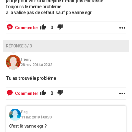
jauge pour voir si la crepine n'etait pas encrassé
toujours le même probléme
a la valise pas de défaut sauf pb vanne egr
0
Commenter
RÉPONSE 3 / 3
thierry
28 nov. 2014 à 22:32
Tu as trouvé le probléme
0
Commenter
Peg
11 avr. 2019 à 00:30
C'est là vanne egr ?