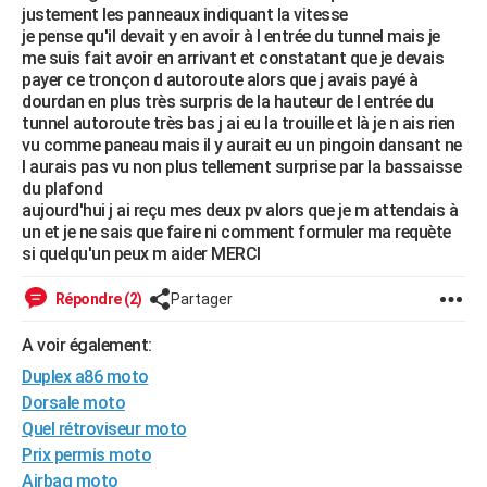
justement les panneaux indiquant la vitesse
City break
Voyage de noces
Climat
Destinations
Voyage nature
Forum
+
PHOTO
je pense qu'il devait y en avoir à l entrée du tunnel mais je
me suis fait avoir en arrivant et constatant que je devais
GUIDES D'ACHAT
payer ce tronçon d autoroute alors que j avais payé à
dourdan en plus très surpris de la hauteur de l entrée du
BONS PLANS
tunnel autoroute très bas j ai eu la trouille et là je n ais rien
vu comme paneau mais il y aurait eu un pingoin dansant ne
CARTE DE VOEUX
l aurais pas vu non plus tellement surprise par la bassaisse
du plafond
Carte Bonne année
Carte Pâques
Carte de Noël
Carte Saint-Valentin
Carte d'anniversaire
DICTIONNAIRE
aujourd'hui j ai reçu mes deux pv alors que je m attendais à
un et je ne sais que faire ni comment formuler ma requète
Biographies
Expressions
Dictionnaire
Citations
Proverbes
PROGRAMME TV
si quelqu'un peux m aider MERCI
COPAINS D'AVANT
Répondre (2)
Partager
Se connecter
Collèges
Universités
Service militaire
S'inscrire
Lycées
Primaires
Entreprises
Avis de recherche
AVIS DE DÉCÈS
A voir également:
Duplex a86 moto
FORUM
Dorsale moto
Lifestyle
Sport
Television
Cinema
Bricolage
Culture
Auto
Voyage
Quel rétroviseur moto
Prix permis moto
Airbag moto