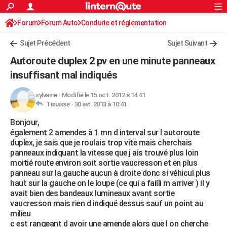
ACTUALITÉS
Forum
Forum Auto
Conduite et réglementation
Connexion
S'inscrire
Rechercher
Société
Education
Villes
Politique
Faits Divers
Monde
+
SPORT
Radars et permis
Sujet Précédent
Sujet Suivant
Football
Cyclisme
Forum
Coupe du monde 2026
Tennis
Rugby
CULTURE
Autoroute duplex 2 pv en une minute panneaux
TNT
Cinéma
Musique
Programme TV
Streaming
Sorties cinéma
+
insuffisant mal indiqués
FINANCE
Impôts
Immobilier
Banque
Crédit
Retraite
Epargne
Risques naturels par ville
Assurance
AUTO
sylvaine
-
Modifié le 15 oct. 2012 à 14:41
Tisuisse -
30 avr. 2013 à 10:41
Réserver un essai
Berlines
Forum auto
Essais
Citadines
SUV
+
HIGH-TECH
Bonjour,
également 2 amendes à 1 mn d interval sur l autoroute
Meilleur smartphone
Ordinateurs
Guide high-tech
Mobiles
Internet
Jeux vidéo
+
BRICOLAGE
duplex, je sais que je roulais trop vite mais cherchais
panneaux indiquant la vitesse que j ais trouvé plus loin
Aménagement intérieur
Cuisine
Jardinage
+
Forum
Extérieur
Salle de bains
Rangement
WEEK-END
moitié route environ soit sortie vaucresson et en plus
panneau sur la gauche aucun à droite donc si véhicul plus
Escapades
Expositions
Week-end nature
Guides de France
Patrimoine
Musées
+
LIFESTYLE
haut sur la gauche on le loupe (ce qui a failli m arriver ) il y
avait bien des bandeaux lumineaux avant sortie
Bien-être
Mode
+
Art de vivre
Loisirs
Modes de vie
SANTE
vaucresson mais rien d indiqué dessus sauf un point au
milieu
Guide de la santé
Médicaments
+
Alimentation
Maladies
Sommeil
VOYAGE
c est rangeant d avoir une amende alors que l on cherche