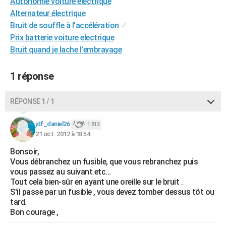
Autonomie voiture electrique
City break
Voyage de noces
Climat
Destinations
Voyage nature
Forum
+
PHOTO
Alternateur électrique
Bruit de souffle à l'accélération
✓
GUIDES D'ACHAT
Prix batterie voiture electrique
Bruit quand je lache l'embrayage
BONS PLANS
CARTE DE VOEUX
1 réponse
Carte Bonne année
Carte Pâques
Carte de Noël
Carte Saint-Valentin
Carte d'anniversaire
DICTIONNAIRE
RÉPONSE 1 / 1
Biographies
Expressions
Dictionnaire
Citations
Proverbes
PROGRAMME TV
jdf_daniel26
1 813
21 oct. 2012 à 18:54
COPAINS D'AVANT
Bonsoir,
Se connecter
Collèges
Universités
Service militaire
S'inscrire
Lycées
Primaires
Entreprises
Avis de recherche
AVIS DE DÉCÈS
Vous débranchez un fusible, que vous rebranchez puis
vous passez au suivant etc...
FORUM
Tout cela bien-sûr en ayant une oreille sur le bruit .
S'il passe par un fusible , vous devez tomber dessus tôt ou
Lifestyle
Sport
Television
Cinema
Bricolage
Culture
Auto
Voyage
tard.
Bon courage ,