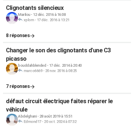
Clignotants silencieux
Marilou
-
12 déc. 2016 à 16:08
xplom
-
17 déc. 2016 à 13:21
8 réponses
Changer le son des clignotants d'une C3
picasso
bouddahblended
-
17 déc. 2014 à 20:40
marco6669
-
20 nov. 2016 à 08:25
7 réponses
défaut circuit électrique faites réparer le
véhicule
Abdelghani
-
28 août 2019 à 15:51
Edmond17
-
20 oct. 2024 à 07:32