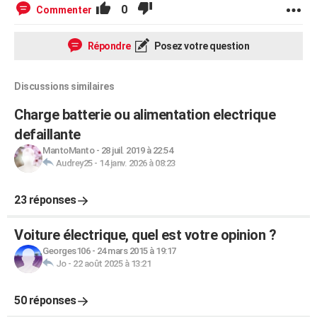
0
Commenter
Répondre
Posez votre question
Discussions similaires
Charge batterie ou alimentation electrique
defaillante
MantoManto
-
28 juil. 2019 à 22:54
Audrey25
-
14 janv. 2026 à 08:23
23 réponses
Voiture électrique, quel est votre opinion ?
Georges106
-
24 mars 2015 à 19:17
Jo
-
22 août 2025 à 13:21
50 réponses