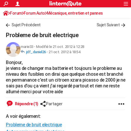
ACTUALITÉS
Forum
Forum Auto
Mécanique, entretien et pannes
Connexion
S'inscrire
Rechercher
Société
Education
Villes
Politique
Faits Divers
Monde
+
SPORT
Sujet Précédent
Sujet Suivant
Football
Cyclisme
Forum
Coupe du monde 2026
Tennis
Rugby
CULTURE
Probleme de bruit electrique
TNT
Cinéma
Musique
Programme TV
Streaming
Sorties cinéma
+
FINANCE
marie33
-
Modifié le 21 oct. 2012 à 12:28
jdf_daniel26
-
21 oct. 2012 à 18:54
Impôts
Immobilier
Banque
Crédit
Retraite
Epargne
Risques naturels par ville
Assurance
AUTO
Bonjour,
Réserver un essai
Berlines
Forum auto
Essais
Citadines
SUV
+
HIGH-TECH
je viens de changer ma batterie et toujours le probleme au
niveau des fusibles on dirai que quelque chose est branché
Meilleur smartphone
Ordinateurs
Guide high-tech
Mobiles
Internet
Jeux vidéo
+
BRICOLAGE
en permanance c'est un citroen xzara picasso de 2000 je ne
sais pas d'ou ça vient j'ai regardé partout et rien ne reste
Aménagement intérieur
Cuisine
Jardinage
+
Forum
Extérieur
Salle de bains
Rangement
WEEK-END
allumé merci pour votre aide
Escapades
Expositions
Week-end nature
Guides de France
Patrimoine
Musées
+
LIFESTYLE
Répondre (1)
Partager
Bien-être
Mode
+
Art de vivre
Loisirs
Modes de vie
SANTE
A voir également:
Probleme de bruit electrique
Guide de la santé
Médicaments
+
Alimentation
Maladies
Sommeil
VOYAGE