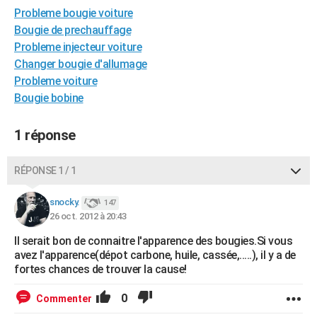
Probleme bougie voiture
City break
Voyage de noces
Climat
Destinations
Voyage nature
Forum
+
PHOTO
Bougie de prechauffage
GUIDES D'ACHAT
Probleme injecteur voiture
Changer bougie d'allumage
BONS PLANS
Probleme voiture
Bougie bobine
CARTE DE VOEUX
Carte Bonne année
Carte Pâques
Carte de Noël
Carte Saint-Valentin
Carte d'anniversaire
DICTIONNAIRE
1 réponse
Biographies
Expressions
Dictionnaire
Citations
Proverbes
PROGRAMME TV
RÉPONSE 1 / 1
COPAINS D'AVANT
snocky.
147
Se connecter
Collèges
Universités
Service militaire
S'inscrire
Lycées
Primaires
Entreprises
Avis de recherche
26 oct. 2012 à 20:43
AVIS DE DÉCÈS
Il serait bon de connaitre l'apparence des bougies.Si vous
FORUM
avez l'apparence(dépot carbone, huile, cassée,.....), il y a de
fortes chances de trouver la cause!
Lifestyle
Sport
Television
Cinema
Bricolage
Culture
Auto
Voyage
0
Commenter