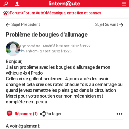
ACTUALITÉS
Forum
Forum Auto
Mécanique, entretien et pannes
Connexion
S'inscrire
Rechercher
Société
Education
Villes
Politique
Faits Divers
Monde
+
SPORT
Sujet Précédent
Sujet Suivant
Football
Cyclisme
Forum
Coupe du monde 2026
Tennis
Rugby
CULTURE
Problème de bougies d'allumage
TNT
Cinéma
Musique
Programme TV
Streaming
Sorties cinéma
+
FINANCE
Pycnomètre
-
Modifié le 26 oct. 2012 à 19:27
Pykcm -
27 oct. 2012 à 15:26
Impôts
Immobilier
Banque
Crédit
Retraite
Epargne
Risques naturels par ville
Assurance
AUTO
Bonjour,
Réserver un essai
Berlines
Forum auto
Essais
Citadines
SUV
+
HIGH-TECH
J'ai un problème avec les bougies d'allumage de mon
véhicule 4x4 Prado
Meilleur smartphone
Ordinateurs
Guide high-tech
Mobiles
Internet
Jeux vidéo
+
BRICOLAGE
Celles ci se grillent seulement 4 jours après les avoir
changé et cela crée des ratés chaque fois au démarrage ou
Aménagement intérieur
Cuisine
Jardinage
+
Forum
Extérieur
Salle de bains
Rangement
WEEK-END
quand je veux remettre les pleins gaz dans la circulation
Merci pour votre soutien car mon mécanicien est
Escapades
Expositions
Week-end nature
Guides de France
Patrimoine
Musées
+
LIFESTYLE
complètement perdu
Bien-être
Mode
+
Art de vivre
Loisirs
Modes de vie
SANTE
Répondre (1)
Partager
Guide de la santé
Médicaments
+
Alimentation
Maladies
Sommeil
VOYAGE
A voir également: