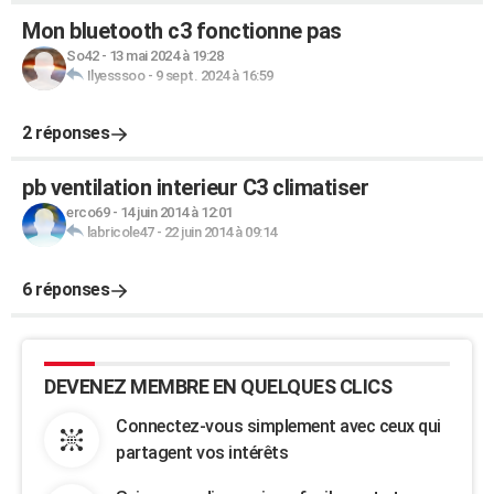
Mon bluetooth c3 fonctionne pas
So42
-
13 mai 2024 à 19:28
Ilyesssoo
-
9 sept. 2024 à 16:59
2 réponses
pb ventilation interieur C3 climatiser
erco69
-
14 juin 2014 à 12:01
labricole47
-
22 juin 2014 à 09:14
6 réponses
DEVENEZ MEMBRE EN QUELQUES CLICS
Connectez-vous simplement avec ceux qui
partagent vos intérêts