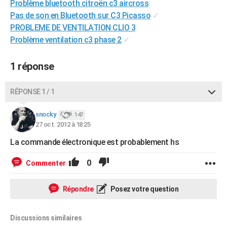
Problème bluetooth citroën c3 aircross
City break
Voyage de noces
Climat
Destinations
Voyage nature
Forum
+
PHOTO
Pas de son en Bluetooth sur C3 Picasso
✓
PROBLEME DE VENTILATION CLIO 3
GUIDES D'ACHAT
Problème ventilation c3 phase 2
✓
BONS PLANS
1 réponse
CARTE DE VOEUX
Carte Bonne année
Carte Pâques
Carte de Noël
Carte Saint-Valentin
Carte d'anniversaire
RÉPONSE 1 / 1
DICTIONNAIRE
Biographies
Expressions
Dictionnaire
Citations
Proverbes
snocky.
PROGRAMME TV
147
27 oct. 2012 à 18:25
COPAINS D'AVANT
La commande électronique est probablement hs
Se connecter
Collèges
Universités
Service militaire
S'inscrire
Lycées
Primaires
Entreprises
Avis de recherche
AVIS DE DÉCÈS
0
Commenter
FORUM
Répondre
Posez votre question
Lifestyle
Sport
Television
Cinema
Bricolage
Culture
Auto
Voyage
Discussions similaires