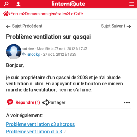
ACTUALITÉS
Forum
Discussions générales
Connexion
S'inscrire
Le Café
Rechercher
Société
Education
Villes
Politique
Faits Divers
Monde
+
SPORT
Sujet Précédent
Sujet Suivant
Football
Cyclisme
Forum
Coupe du monde 2026
Tennis
Rugby
CULTURE
Problème ventilation sur qasqai
TNT
Cinéma
Musique
Programme TV
Streaming
Sorties cinéma
+
FINANCE
patrice
-
Modifié le 27 oct. 2012 à 17:47
snocky.
-
27 oct. 2012 à 18:25
Impôts
Immobilier
Banque
Crédit
Retraite
Epargne
Risques naturels par ville
Assurance
AUTO
Bonjour,
Réserver un essai
Berlines
Forum auto
Essais
Citadines
SUV
+
HIGH-TECH
je suis propriétaire d'un qasqai de 2008 et je n'ai plusde
Meilleur smartphone
Ordinateurs
Guide high-tech
Mobiles
Internet
Jeux vidéo
+
BRICOLAGE
ventilation ni clim. En appuyant sur le bouton de miseen
marche de la ventilation, rien ne s'allume.
Aménagement intérieur
Cuisine
Jardinage
+
Forum
Extérieur
Salle de bains
Rangement
WEEK-END
Répondre (1)
Partager
Escapades
Expositions
Week-end nature
Guides de France
Patrimoine
Musées
+
LIFESTYLE
A voir également:
Bien-être
Mode
+
Art de vivre
Loisirs
Modes de vie
SANTE
Problème ventilation c3 aircross
Guide de la santé
Médicaments
+
Alimentation
Maladies
Sommeil
Probleme ventilation clio 3
✓
VOYAGE