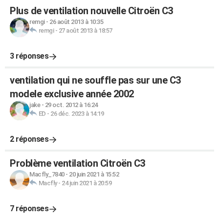
Plus de ventilation nouvelle Citroën C3
remgi
-
26 août 2013 à 10:35
remgi
-
27 août 2013 à 18:57
3 réponses
ventilation qui ne souffle pas sur une C3
modele exclusive année 2002
jake
-
29 oct. 2012 à 16:24
ED
-
26 déc. 2023 à 14:19
2 réponses
Problème ventilation Citroën C3
Macfly_7840
-
20 juin 2021 à 15:52
Macfly
-
24 juin 2021 à 20:59
7 réponses