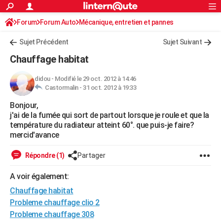
ACTUALITÉS
Forum
Forum Auto
Mécanique, entretien et pannes
Connexion
S'inscrire
Rechercher
Société
Education
Villes
Politique
Faits Divers
Monde
+
SPORT
Sujet Précédent
Sujet Suivant
Football
Cyclisme
Forum
Coupe du monde 2026
Tennis
Rugby
CULTURE
Chauffage habitat
TNT
Cinéma
Musique
Programme TV
Streaming
Sorties cinéma
+
FINANCE
didou
-
Modifié le 29 oct. 2012 à 14:46
Castormalin -
31 oct. 2012 à 19:33
Impôts
Immobilier
Banque
Crédit
Retraite
Epargne
Risques naturels par ville
Assurance
AUTO
Bonjour,
Réserver un essai
Berlines
Forum auto
Essais
Citadines
SUV
+
HIGH-TECH
j'ai de la fumée qui sort de partout lorsque je roule et que la
température du radiateur atteint 60°. que puis-je faire?
Meilleur smartphone
Ordinateurs
Guide high-tech
Mobiles
Internet
Jeux vidéo
+
BRICOLAGE
mercid'avance
Aménagement intérieur
Cuisine
Jardinage
+
Forum
Extérieur
Salle de bains
Rangement
WEEK-END
Répondre (1)
Partager
Escapades
Expositions
Week-end nature
Guides de France
Patrimoine
Musées
+
LIFESTYLE
A voir également:
Chauffage habitat
Bien-être
Mode
+
Art de vivre
Loisirs
Modes de vie
SANTE
Probleme chauffage clio 2
Guide de la santé
Médicaments
+
Alimentation
Maladies
Sommeil
VOYAGE
Probleme chauffage 308