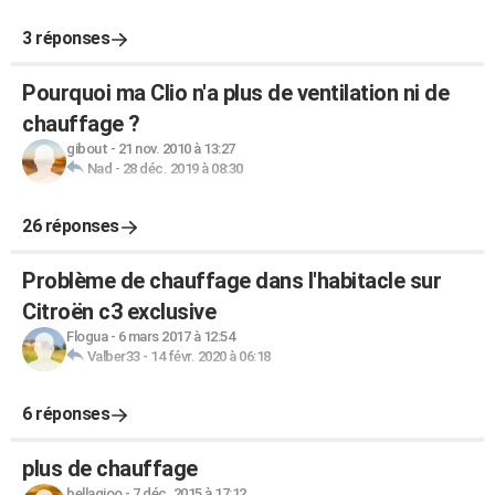
3 réponses
Pourquoi ma Clio n'a plus de ventilation ni de
chauffage ?
gibout
-
21 nov. 2010 à 13:27
Nad
-
28 déc. 2019 à 08:30
26 réponses
Problème de chauffage dans l'habitacle sur
Citroën c3 exclusive
Flogua
-
6 mars 2017 à 12:54
Valber33
-
14 févr. 2020 à 06:18
6 réponses
plus de chauffage
bellagioo
-
7 déc. 2015 à 17:12