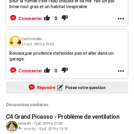
pour la fumée c'est l'eau chaude et sa me .fait un par
brise tout gras et un habitat irespirable
0
Commenter
Castormalin
31 oct. 2012 à 19:33
Bonsoir,par prudence n'attendez pas et aller dans un
garage.
0
Commenter
Répondre
Posez votre question
Discussions similaires
C4 Grand Picasso - Problème de ventilation
renard6
-
7 juil. 2019 à 21:30
snocky.
-
8 juil. 2019 à 19:18