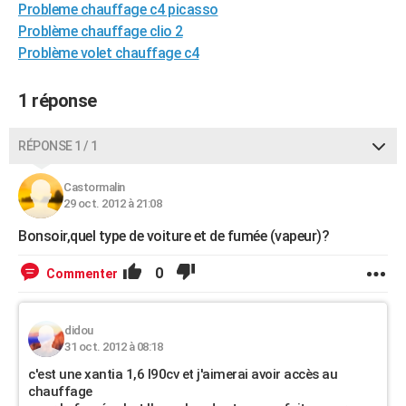
Probleme chauffage c4 picasso
City break
Voyage de noces
Climat
Destinations
Voyage nature
Forum
+
PHOTO
Problème chauffage clio 2
Problème volet chauffage c4
GUIDES D'ACHAT
BONS PLANS
1 réponse
CARTE DE VOEUX
RÉPONSE 1 / 1
Carte Bonne année
Carte Pâques
Carte de Noël
Carte Saint-Valentin
Carte d'anniversaire
DICTIONNAIRE
Castormalin
Biographies
Expressions
Dictionnaire
Citations
Proverbes
29 oct. 2012 à 21:08
PROGRAMME TV
Bonsoir,quel type de voiture et de fumée (vapeur)?
COPAINS D'AVANT
0
Commenter
Se connecter
Collèges
Universités
Service militaire
S'inscrire
Lycées
Primaires
Entreprises
Avis de recherche
AVIS DE DÉCÈS
FORUM
didou
31 oct. 2012 à 08:18
Lifestyle
Sport
Television
Cinema
Bricolage
Culture
Auto
Voyage
c'est une xantia 1,6 l90cv et j'aimerai avoir accès au
chauffage