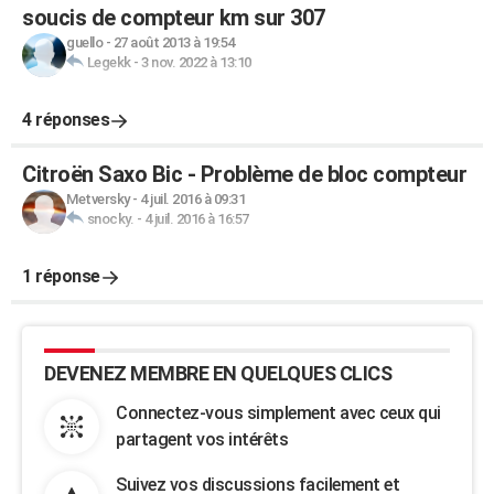
soucis de compteur km sur 307
guello
-
27 août 2013 à 19:54
Legekk
-
3 nov. 2022 à 13:10
4 réponses
Citroën Saxo Bic - Problème de bloc compteur
Metversky
-
4 juil. 2016 à 09:31
snocky.
-
4 juil. 2016 à 16:57
1 réponse
DEVENEZ MEMBRE EN QUELQUES CLICS
Connectez-vous simplement avec ceux qui
partagent vos intérêts
Suivez vos discussions facilement et