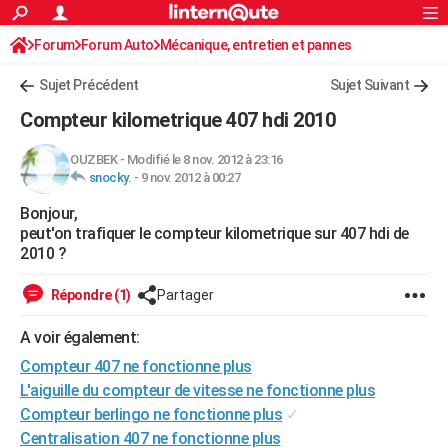
ACTUALITÉS
Forum
Forum Auto
Mécanique, entretien et pannes
Connexion
S'inscrire
Rechercher
Société
Education
Villes
Politique
Faits Divers
Monde
+
SPORT
Sujet Précédent
Sujet Suivant
Football
Cyclisme
Forum
Coupe du monde 2026
Tennis
Rugby
CULTURE
Compteur kilometrique 407 hdi 2010
TNT
Cinéma
Musique
Programme TV
Streaming
Sorties cinéma
+
FINANCE
OUZBEK
-
Modifié le 8 nov. 2012 à 23:16
snocky.
-
9 nov. 2012 à 00:27
Impôts
Immobilier
Banque
Crédit
Retraite
Epargne
Risques naturels par ville
Assurance
AUTO
Bonjour,
Réserver un essai
Berlines
Forum auto
Essais
Citadines
SUV
+
HIGH-TECH
peut'on trafiquer le compteur kilometrique sur 407 hdi de
2010 ?
Meilleur smartphone
Ordinateurs
Guide high-tech
Mobiles
Internet
Jeux vidéo
+
BRICOLAGE
Répondre (1)
Partager
Aménagement intérieur
Cuisine
Jardinage
+
Forum
Extérieur
Salle de bains
Rangement
WEEK-END
A voir également:
Escapades
Expositions
Week-end nature
Guides de France
Patrimoine
Musées
+
LIFESTYLE
Compteur 407 ne fonctionne plus
Bien-être
Mode
+
Art de vivre
Loisirs
Modes de vie
L'aiguille du compteur de vitesse ne fonctionne plus
SANTE
Compteur berlingo ne fonctionne plus
✓
Guide de la santé
Médicaments
+
Alimentation
Maladies
Sommeil
VOYAGE
Centralisation 407 ne fonctionne plus