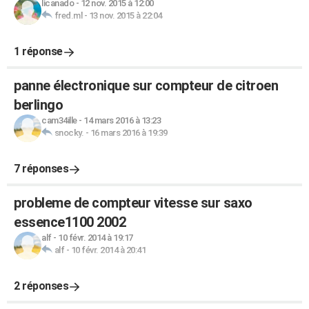
licanado
-
12 nov. 2015 à 12:00
fred.ml
-
13 nov. 2015 à 22:04
1 réponse
panne électronique sur compteur de citroen
berlingo
cam34ille
-
14 mars 2016 à 13:23
snocky.
-
16 mars 2016 à 19:39
7 réponses
probleme de compteur vitesse sur saxo
essence1100 2002
alf
-
10 févr. 2014 à 19:17
alf
-
10 févr. 2014 à 20:41
2 réponses