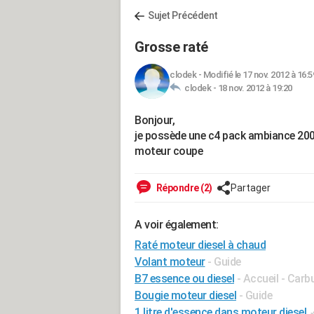
Sujet Précédent
Grosse raté
clodek
-
Modifié le 17 nov. 2012 à 16:5
clodek -
18 nov. 2012 à 19:20
Bonjour,
je possède une c4 pack ambiance 2006
moteur coupe
Répondre (2)
Partager
A voir également:
Raté moteur diesel à chaud
Volant moteur
- Guide
B7 essence ou diesel
- Accueil - Carb
Bougie moteur diesel
- Guide
1 litre d'essence dans moteur diesel