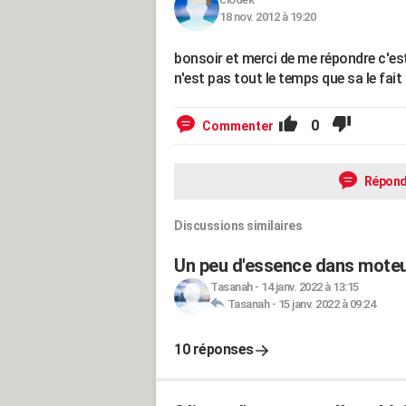
18 nov. 2012 à 19:20
bonsoir et merci de me répondre c'es
n'est pas tout le temps que sa le fait
0
Commenter
Répond
Discussions similaires
Un peu d'essence dans moteu
Tasanah
-
14 janv. 2022 à 13:15
Tasanah
-
15 janv. 2022 à 09:24
10 réponses