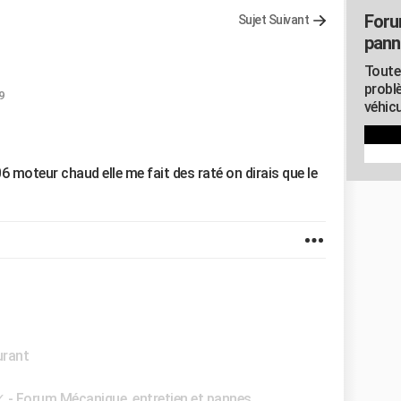
Foru
Sujet Suivant
pann
Toute
probl
9
véhicu
 moteur chaud elle me fait des raté on dirais que le
urant
✓
-
Forum Mécanique, entretien et pannes