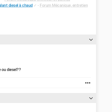
lant diesel à chaud
✓
-
Forum Mécanique, entretien
 ou diesel??