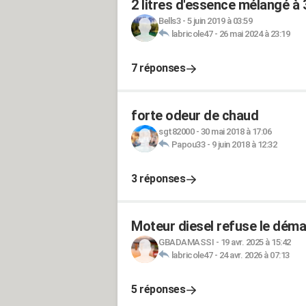
2 litres d'essence mélangé à 3
Bells3
-
5 juin 2019 à 03:59
labricole47
-
26 mai 2024 à 23:19
7 réponses
forte odeur de chaud
sgt82000
-
30 mai 2018 à 17:06
Papou33
-
9 juin 2018 à 12:32
3 réponses
Moteur diesel refuse le dém
GBADAMASSI
-
19 avr. 2025 à 15:42
labricole47
-
24 avr. 2026 à 07:13
5 réponses