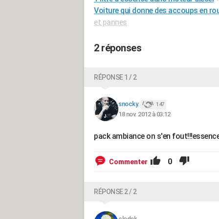
Voiture qui donne des accoups en rou
et pannes
2 réponses
RÉPONSE 1 / 2
snocky.
147
18 nov. 2012 à 03:12
pack ambiance on s'en fout!!!essence
0
Commenter
RÉPONSE 2 / 2
clodek