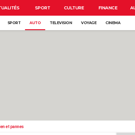
TUALITÉS
SPORT
CULTURE
FINANCE
A
SPORT
AUTO
TELEVISION
VOYAGE
CINEMA
ien et pannes