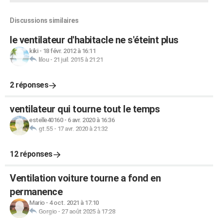
Discussions similaires
le ventilateur d'habitacle ne s'éteint plus
kiki
-
18 févr. 2012 à 16:11
lilou
-
21 juil. 2015 à 21:21
2 réponses
ventilateur qui tourne tout le temps
estelle40160
-
6 avr. 2020 à 16:36
gt.55
-
17 avr. 2020 à 21:32
12 réponses
Ventilation voiture tourne a fond en
permanence
Mario
-
4 oct. 2021 à 17:10
Gorgio
-
27 août 2025 à 17:28