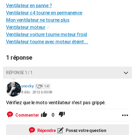
Ventilateur en panne ?
City break
Voyage de noces
Climat
Destinations
Voyage nature
Forum
+
PHOTO
Ventilateur c4 tourne en permanence
GUIDES D'ACHAT
Mon ventilateur ne tourne plus
Ventilateur moteur
✓
BONS PLANS
Ventilateur voiture tourne moteur froid
Ventilateur tourne avec moteur éteint....
CARTE DE VOEUX
Carte Bonne année
Carte Pâques
Carte de Noël
Carte Saint-Valentin
Carte d'anniversaire
DICTIONNAIRE
1 réponse
Biographies
Expressions
Dictionnaire
Citations
Proverbes
PROGRAMME TV
RÉPONSE 1 / 1
COPAINS D'AVANT
snocky.
147
Se connecter
Collèges
Universités
Service militaire
S'inscrire
Lycées
Primaires
Entreprises
Avis de recherche
8 déc. 2012 à 00:08
AVIS DE DÉCÈS
Vérifiez que le moto ventilateur n'est pas grippé.
FORUM
0
Commenter
Lifestyle
Sport
Television
Cinema
Bricolage
Culture
Auto
Voyage
Répondre
Posez votre question