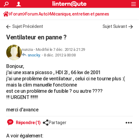
ACTUALITÉS
Forum
Forum Auto
Mécanique, entretien et pannes
Connexion
S'inscrire
Rechercher
Société
Education
Villes
Politique
Faits Divers
Monde
+
SPORT
Sujet Précédent
Sujet Suivant
Football
Cyclisme
Forum
Coupe du monde 2026
Tennis
Rugby
CULTURE
Ventilateur en panne ?
TNT
Cinéma
Musique
Programme TV
Streaming
Sorties cinéma
+
FINANCE
nunzia
-
Modifié le 7 déc. 2012 à 21:29
snocky.
-
8 déc. 2012 à 00:08
Impôts
Immobilier
Banque
Crédit
Retraite
Epargne
Risques naturels par ville
Assurance
AUTO
Bonjour,
Réserver un essai
Berlines
Forum auto
Essais
Citadines
SUV
+
HIGH-TECH
j'ai une xsara picasso , HDI 2l , 66 kw de 2001
j'ai une problème de ventilateur , celui ci ne tourne plus :(
Meilleur smartphone
Ordinateurs
Guide high-tech
Mobiles
Internet
Jeux vidéo
+
BRICOLAGE
mais la clim manuelle fonctionne
est ce un problème de fusible ? ou autre ????
Aménagement intérieur
Cuisine
Jardinage
+
Forum
Extérieur
Salle de bains
Rangement
WEEK-END
!!! URGENT !!!!!!!
Escapades
Expositions
Week-end nature
Guides de France
Patrimoine
Musées
+
LIFESTYLE
merci d'avance
Bien-être
Mode
+
Art de vivre
Loisirs
Modes de vie
SANTE
Répondre (1)
Partager
Guide de la santé
Médicaments
+
Alimentation
Maladies
Sommeil
VOYAGE
A voir également: