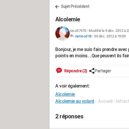
Sujet Précédent
Alcolemie
nico57970
-
Modifié le 9 déc. 2012 à 2
nemrod18
-
30 déc. 2012 à 19:09
Bonjour, je me suis fais prendre avec
points en moins....Que peuvent ils fai
Répondre (2)
Partager
A voir également:
Alcolemie
Alcolemie au volant
- Accueil - Infrac
2 réponses