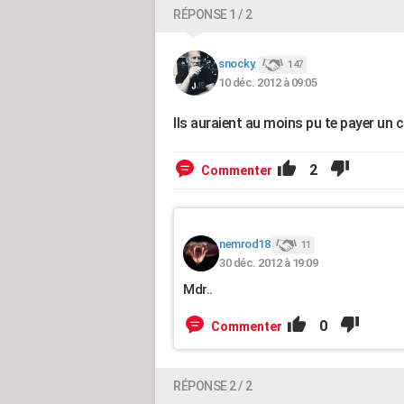
RÉPONSE 1 / 2
snocky.
147
10 déc. 2012 à 09:05
Ils auraient au moins pu te payer un 
2
Commenter
nemrod18
11
30 déc. 2012 à 19:09
Mdr..
0
Commenter
RÉPONSE 2 / 2