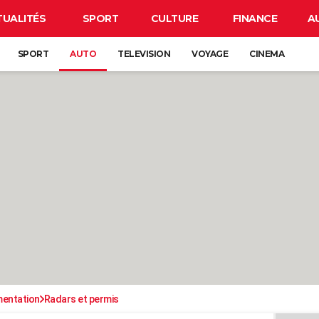
TUALITÉS
SPORT
CULTURE
FINANCE
A
SPORT
AUTO
TELEVISION
VOYAGE
CINEMA
mentation
Radars et permis