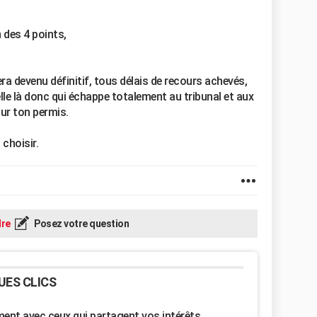
 des 4 points,
a devenu définitif, tous délais de recours achevés,
lle là donc qui échappe totalement au tribunal et aux
sur ton permis.
 choisir.
re
Posez votre question
UES CLICS
nt avec ceux qui partagent vos intérêts