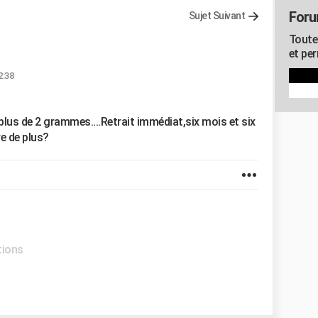
Foru
Sujet Suivant
Toute
et pe
2:38
 plus de 2 grammes....Retrait immédiat,six mois et six
re de plus?
tions