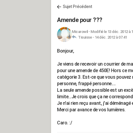
Sujet Précédent
Amende pour ???
Micarowil
-
Modifié le 13 déc. 2012 à 
Tisuisse -
14 déc. 2012 à 07:41
Bonjour,
Je viens de recevoir un courrier de 
pour une amende de 450E! Hors ce m
catégorie 3. Est-ce que vous pouvez m
personne, frappé personne....
La seule amende possible est un excè
limite...Je crois que ça ne correspond
Je n'ai rien reçu avant, j'ai déménagé 
Merci par avance de vos lumières.
Caro. :/