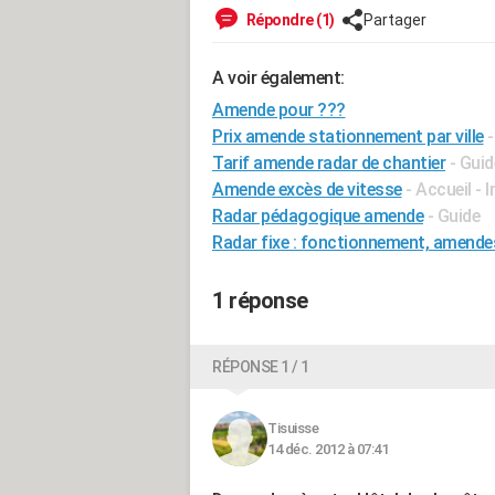
Répondre (1)
Partager
A voir également:
Amende pour ???
Prix amende stationnement par ville
Tarif amende radar de chantier
- Guid
Amende excès de vitesse
- Accueil - 
Radar pédagogique amende
- Guide
Radar fixe : fonctionnement, amende
1 réponse
RÉPONSE 1 / 1
Tisuisse
14 déc. 2012 à 07:41