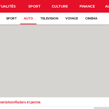
TUALITÉS
SPORT
CULTURE
FINANCE
A
SPORT
AUTO
TELEVISION
VOYAGE
CINEMA
mentation
Radars et permis