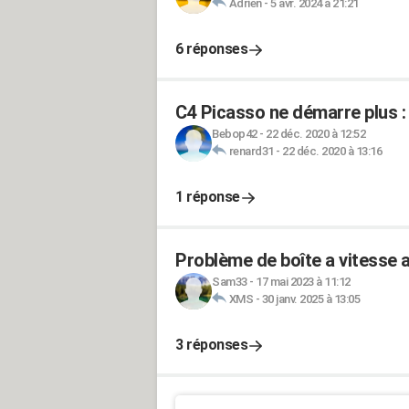
Adrien
-
5 avr. 2024 à 21:21
6 réponses
C4 Picasso ne démarre plus : 
Bebop42
-
22 déc. 2020 à 12:52
renard31
-
22 déc. 2020 à 13:16
1 réponse
Problème de boîte a vitesse
Sam33
-
17 mai 2023 à 11:12
XMS
-
30 janv. 2025 à 13:05
3 réponses