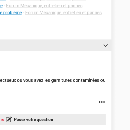
me
-
Forum Mécanique, entretien et pannes
ue problème
-
Forum Mécanique, entretien et pannes
éfectueux ou vous avez les garnitures contaminées ou
re
Posez votre question