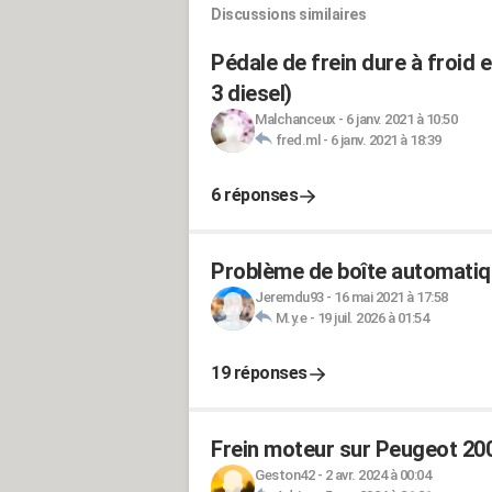
Discussions similaires
Pédale de frein dure à froid 
3 diesel)
Malchanceux
-
6 janv. 2021 à 10:50
fred.ml
-
6 janv. 2021 à 18:39
6 réponses
Problème de boîte automatiq
Jeremdu93
-
16 mai 2021 à 17:58
M.y.e
-
19 juil. 2026 à 01:54
19 réponses
Frein moteur sur Peugeot 200
Geston42
-
2 avr. 2024 à 00:04