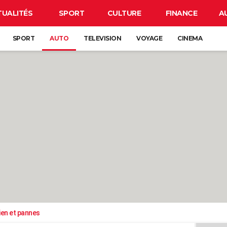
TUALITÉS
SPORT
CULTURE
FINANCE
A
SPORT
AUTO
TELEVISION
VOYAGE
CINEMA
ien et pannes