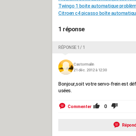
Twingo 1 boite automatique problè
Citroen c4 picasso boîte automatiq
1 réponse
RÉPONSE 1 / 1
Castormalin
21 déc. 2012 à 12:30
Bonjour,soit votre servo-frein est d
usées.
0
Commenter
Répond