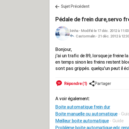
Sujet Précédent
Pédale de frein dure,servo fr
binha
-
Modifié le 17 déc. 2012 à 11:03
Castormalin -
21 déc. 2012 à 12:3
Bonjour,
j'ai un trafic de 89, lorsque je freine 
en temps sinon les freins restent blo
sont pas grippés. quelqu'un peut il éc
Répondre (1)
Partager
A voir également:
Boite automatique frein dur
Boite manuelle ou automatique
- Gui
Meilleur boite automatique
- Guide
Problème boite automatique edc rena