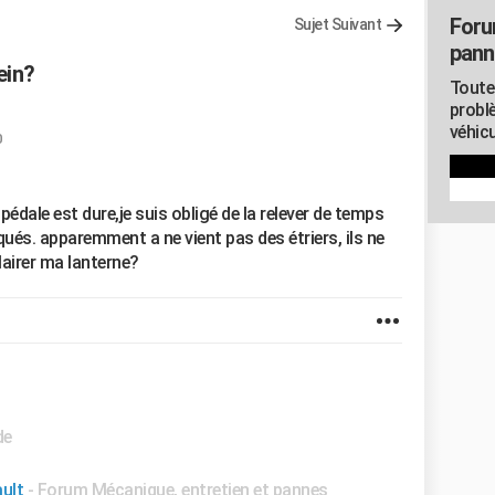
Foru
Sujet Suivant
pann
ein?
Toute
probl
véhicu
0
la pédale est dure,je suis obligé de la relever de temps
qués. apparemment a ne vient pas des étriers, ils ne
lairer ma lanterne?
de
ult
-
Forum Mécanique, entretien et pannes