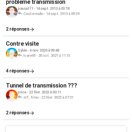
probleme transmission
passat11
-
14 sept. 2013 à 03:18
Castormalin
-
14 sept. 2013 à 09:39
2 réponses
Contre visite
Sylvie
-
6 nov. 2020 à 09:48
Icare95
-
20 oct. 2021 à 11:13
4 réponses
Tunnel de transmission ???
prica
-
22 févr. 2022 à 00:11
stf_frmu
-
22 févr. 2022 à 07:31
2 réponses