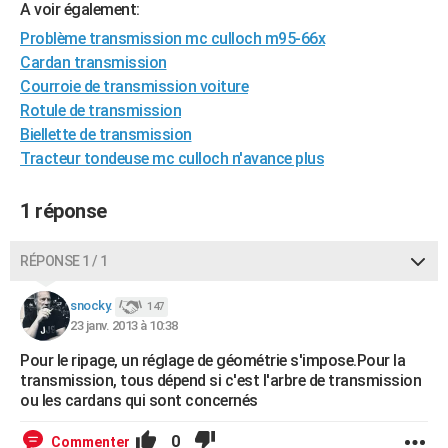
A voir également:
City break
Voyage de noces
Climat
Destinations
Voyage nature
Forum
+
PHOTO
Problème transmission mc culloch m95-66x
Cardan transmission
GUIDES D'ACHAT
Courroie de transmission voiture
BONS PLANS
Rotule de transmission
Biellette de transmission
CARTE DE VOEUX
Tracteur tondeuse mc culloch n'avance plus
Carte Bonne année
Carte Pâques
Carte de Noël
Carte Saint-Valentin
Carte d'anniversaire
DICTIONNAIRE
1 réponse
Biographies
Expressions
Dictionnaire
Citations
Proverbes
PROGRAMME TV
RÉPONSE 1 / 1
COPAINS D'AVANT
Se connecter
Collèges
Universités
Service militaire
S'inscrire
Lycées
Primaires
Entreprises
Avis de recherche
snocky.
147
AVIS DE DÉCÈS
23 janv. 2013 à 10:38
FORUM
Pour le ripage, un réglage de géométrie s'impose.Pour la
transmission, tous dépend si c'est l'arbre de transmission
Lifestyle
Sport
Television
Cinema
Bricolage
Culture
Auto
Voyage
ou les cardans qui sont concernés
0
Commenter