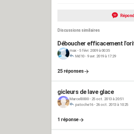
Répond
Discussions similaires
Déboucher efficacement l'orif
max
-
5 févr. 2009 à 00:35
Md10
-
9 avr. 2019 à 17:29
25 réponses
gicleurs de lave glace
Marcel0000
-
25 oct. 2013 à 20:51
patoche16
-
26 oct. 2013 à 10:25
1 réponse