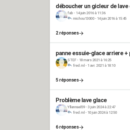
déboucher un gicleur de lave
fab
-
14 juin 2016 à 11:36
michou13000
-
14 juin 2016 à 15:45
2 réponses
panne essuie-glace arriere +
STEF
-
18 mars 2021 à 16:25
fred.ml
-
1 avr. 2021 à 18:10
5 réponses
Problème lave glace
Yllannael59
-
3 juin 2024 à 22:47
fred.ml
-
10 juin 2024 à 12:50
6 réponses