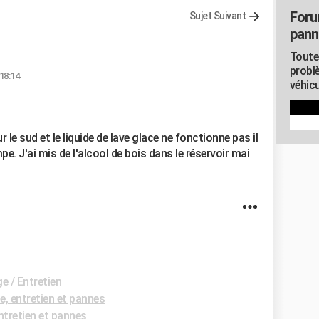
Foru
Sujet Suivant
pann
Toute
probl
 18:14
véhicu
r le sud et le liquide de lave glace ne fonctionne pas il
. J'ai mis de l'alcool de bois dans le réservoir mai
e / Entretien
, entretien et pannes
tretien et pannes