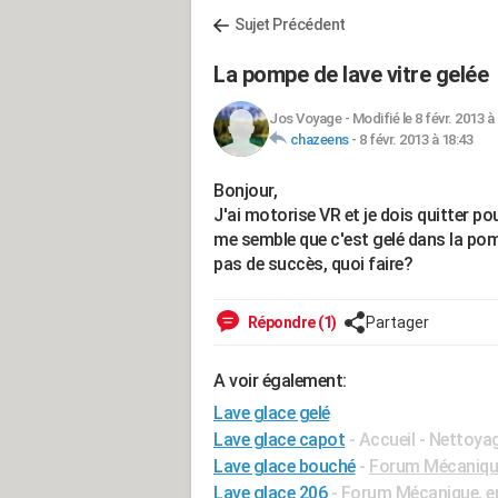
Sujet Précédent
La pompe de lave vitre gelée
Jos Voyage
-
Modifié le 8 févr. 2013 à
chazeens
-
8 févr. 2013 à 18:43
Bonjour,
J'ai motorise VR et je dois quitter pou
me semble que c'est gelé dans la pompe
pas de succès, quoi faire?
Répondre (1)
Partager
A voir également:
Lave glace gelé
Lave glace capot
- Accueil - Nettoyag
Lave glace bouché
-
Forum Mécanique
Lave glace 206
-
Forum Mécanique, en