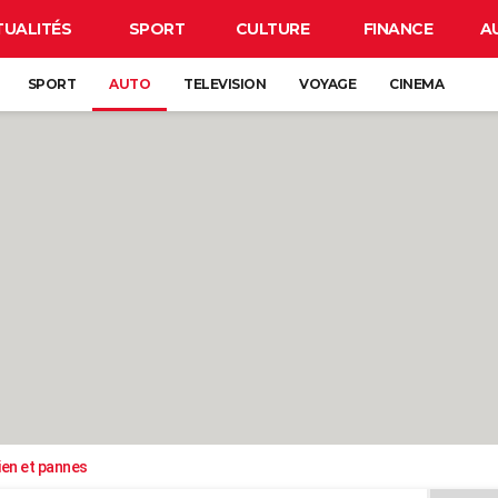
TUALITÉS
SPORT
CULTURE
FINANCE
A
SPORT
AUTO
TELEVISION
VOYAGE
CINEMA
ien et pannes