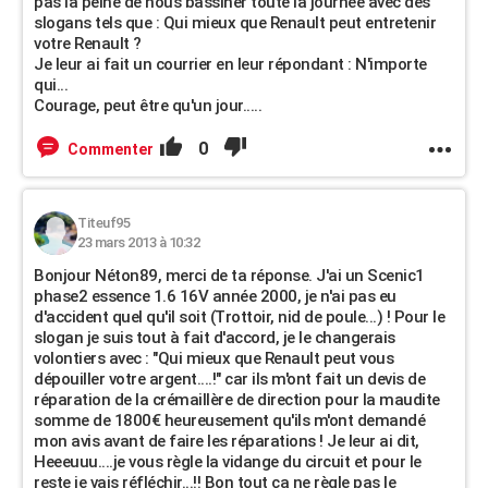
pas la peine de nous bassiner toute la journée avec des
slogans tels que : Qui mieux que Renault peut entretenir
votre Renault ?
Je leur ai fait un courrier en leur répondant : N'importe
qui...
Courage, peut être qu'un jour.....
0
Commenter
Titeuf95
23 mars 2013 à 10:32
Bonjour Néton89, merci de ta réponse. J'ai un Scenic1
phase2 essence 1.6 16V année 2000, je n'ai pas eu
d'accident quel qu'il soit (Trottoir, nid de poule...) ! Pour le
slogan je suis tout à fait d'accord, je le changerais
volontiers avec : "Qui mieux que Renault peut vous
dépouiller votre argent....!" car ils m'ont fait un devis de
réparation de la crémaillère de direction pour la maudite
somme de 1800€ heureusement qu'ils m'ont demandé
mon avis avant de faire les réparations ! Je leur ai dit,
Heeeuuu....je vous règle la vidange du circuit et pour le
reste je vais réfléchir...!! Bon tout ça ne règle pas le