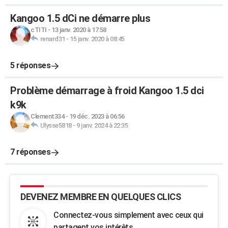
Kangoo 1.5 dCi ne démarre plus
cTITI
-
13 janv. 2020 à 17:58
renard31
-
15 janv. 2020 à 08:45
5 réponses
Problème démarrage à froid Kangoo 1.5 dci
k9k
Clement334
-
19 déc. 2023 à 06:56
Ulysse5818
-
9 janv. 2024 à 22:35
7 réponses
DEVENEZ MEMBRE EN QUELQUES CLICS
Connectez-vous simplement avec ceux qui
partagent vos intérêts