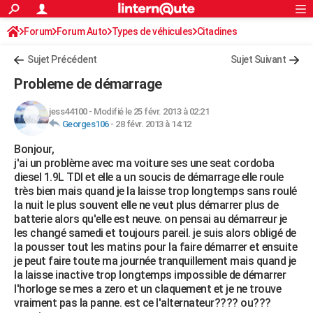
ACTUALITÉS
Forum
Forum Auto
Types de véhicules
Connexion
S'inscrire
Citadines
Rechercher
Société
Education
Villes
Politique
Faits Divers
Monde
+
SPORT
Sujet Précédent
Sujet Suivant
Football
Cyclisme
Forum
Coupe du monde 2026
Tennis
Rugby
CULTURE
Probleme de démarrage
TNT
Cinéma
Musique
Programme TV
Streaming
Sorties cinéma
+
FINANCE
jess44100
-
Modifié le 25 févr. 2013 à 02:21
Georges106
-
28 févr. 2013 à 14:12
Impôts
Immobilier
Banque
Crédit
Retraite
Epargne
Risques naturels par ville
Assurance
AUTO
Bonjour,
Réserver un essai
Berlines
Forum auto
Essais
Citadines
SUV
+
HIGH-TECH
j'ai un problème avec ma voiture ses une seat cordoba
diesel 1.9L TDI et elle a un soucis de démarrage elle roule
Meilleur smartphone
Ordinateurs
Guide high-tech
Mobiles
Internet
Jeux vidéo
+
BRICOLAGE
très bien mais quand je la laisse trop longtemps sans roulé
la nuit le plus souvent elle ne veut plus démarrer plus de
Aménagement intérieur
Cuisine
Jardinage
+
Forum
Extérieur
Salle de bains
Rangement
WEEK-END
batterie alors qu'elle est neuve. on pensai au démarreur je
les changé samedi et toujours pareil. je suis alors obligé de
Escapades
Expositions
Week-end nature
Guides de France
Patrimoine
Musées
+
LIFESTYLE
la pousser tout les matins pour la faire démarrer et ensuite
je peut faire toute ma journée tranquillement mais quand je
Bien-être
Mode
+
Art de vivre
Loisirs
Modes de vie
SANTE
la laisse inactive trop longtemps impossible de démarrer
l'horloge se mes a zero et un claquement et je ne trouve
Guide de la santé
Médicaments
+
Alimentation
Maladies
Sommeil
VOYAGE
vraiment pas la panne. est ce l'alternateur???? ou???