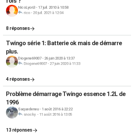
fois ?
NicoLyon3
-
17 juil. 2010 à 10:58
rico
-
20 juil. 2021 à 12:04
8 réponses
Twingo série 1: Batterie ok mais de démarre
plus.
Diogene69007
-
26 juin 2020 à 13:37
Diogene69007
-
27 juin 2020 à 11:33
4 réponses
Problème démarrage Twingo essence 1.2L de
1996
Saquedeneu
-
1 août 2016 à 22:22
snocky.
-
11 août 2016 à 13:05
13 réponses