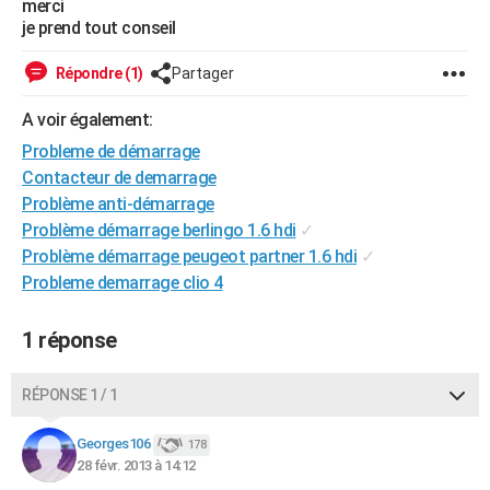
merci
City break
Voyage de noces
Climat
Destinations
Voyage nature
Forum
+
je prend tout conseil
PHOTO
GUIDES D'ACHAT
Répondre (1)
Partager
BONS PLANS
A voir également:
Probleme de démarrage
CARTE DE VOEUX
Contacteur de demarrage
Carte Bonne année
Carte Pâques
Carte de Noël
Carte Saint-Valentin
Carte d'anniversaire
Problème anti-démarrage
DICTIONNAIRE
Problème démarrage berlingo 1.6 hdi
✓
Biographies
Expressions
Dictionnaire
Citations
Proverbes
PROGRAMME TV
Problème démarrage peugeot partner 1.6 hdi
✓
Probleme demarrage clio 4
COPAINS D'AVANT
Se connecter
Collèges
Universités
Service militaire
S'inscrire
Lycées
Primaires
Entreprises
Avis de recherche
1 réponse
AVIS DE DÉCÈS
FORUM
RÉPONSE 1 / 1
Lifestyle
Sport
Television
Cinema
Bricolage
Culture
Auto
Voyage
Georges106
178
28 févr. 2013 à 14:12