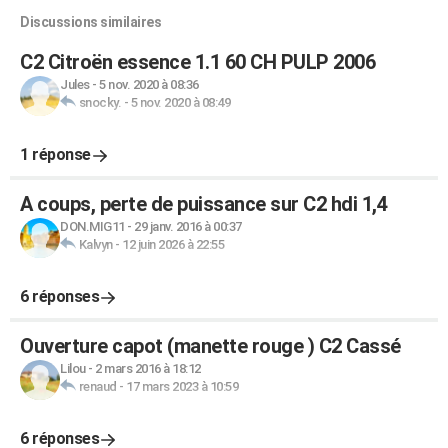
Discussions similaires
C2 Citroën essence 1.1 60 CH PULP 2006
Jules
-
5 nov. 2020 à 08:36
snocky.
-
5 nov. 2020 à 08:49
1 réponse
A coups, perte de puissance sur C2 hdi 1,4
DON.MIG11
-
29 janv. 2016 à 00:37
Kalvyn
-
12 juin 2026 à 22:55
6 réponses
Ouverture capot (manette rouge ) C2 Cassé
Lilou
-
2 mars 2016 à 18:12
renaud
-
17 mars 2023 à 10:59
6 réponses