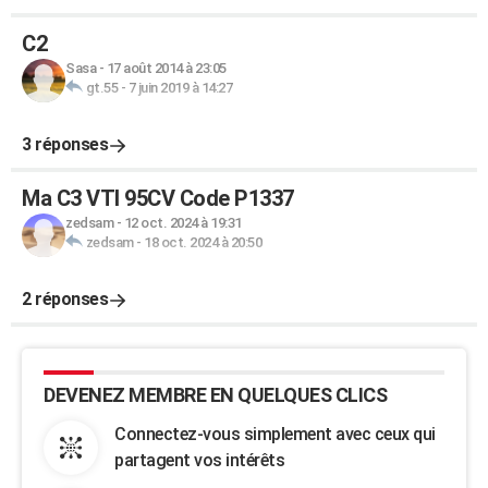
C2
Sasa
-
17 août 2014 à 23:05
gt.55
-
7 juin 2019 à 14:27
3 réponses
Ma C3 VTI 95CV Code P1337
zedsam
-
12 oct. 2024 à 19:31
zedsam
-
18 oct. 2024 à 20:50
2 réponses
DEVENEZ MEMBRE EN QUELQUES CLICS
Connectez-vous simplement avec ceux qui
partagent vos intérêts