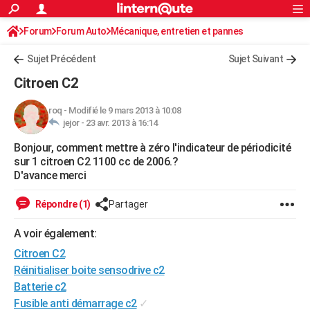
ACTUALITÉS
Forum
Forum Auto
Mécanique, entretien et pannes
Connexion
S'inscrire
Rechercher
Société
Education
Villes
Politique
Faits Divers
Monde
+
SPORT
Sujet Précédent
Sujet Suivant
Football
Cyclisme
Forum
Coupe du monde 2026
Tennis
Rugby
CULTURE
Citroen C2
TNT
Cinéma
Musique
Programme TV
Streaming
Sorties cinéma
+
FINANCE
roq
-
Modifié le 9 mars 2013 à 10:08
jejor -
23 avr. 2013 à 16:14
Impôts
Immobilier
Banque
Crédit
Retraite
Epargne
Risques naturels par ville
Assurance
AUTO
Bonjour, comment mettre à zéro l'indicateur de périodicité
Réserver un essai
Berlines
Forum auto
Essais
Citadines
SUV
+
HIGH-TECH
sur 1 citroen C2 1100 cc de 2006.?
D'avance merci
Meilleur smartphone
Ordinateurs
Guide high-tech
Mobiles
Internet
Jeux vidéo
+
BRICOLAGE
Répondre (1)
Partager
Aménagement intérieur
Cuisine
Jardinage
+
Forum
Extérieur
Salle de bains
Rangement
WEEK-END
A voir également:
Escapades
Expositions
Week-end nature
Guides de France
Patrimoine
Musées
+
LIFESTYLE
Citroen C2
Bien-être
Mode
+
Art de vivre
Loisirs
Modes de vie
Réinitialiser boite sensodrive c2
SANTE
Batterie c2
Guide de la santé
Médicaments
+
Alimentation
Maladies
Sommeil
VOYAGE
Fusible anti démarrage c2
✓