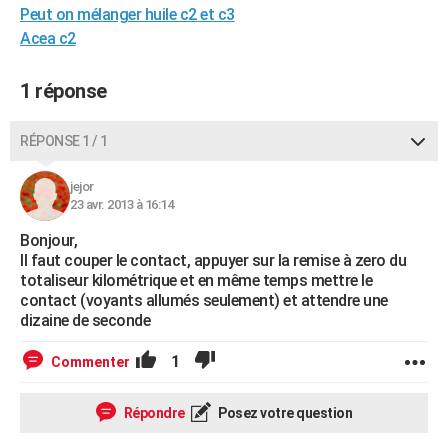
Peut on mélanger huile c2 et c3
City break
Voyage de noces
Climat
Destinations
Voyage nature
Forum
+
PHOTO
Acea c2
GUIDES D'ACHAT
1 réponse
BONS PLANS
RÉPONSE 1 / 1
CARTE DE VOEUX
Carte Bonne année
Carte Pâques
Carte de Noël
Carte Saint-Valentin
Carte d'anniversaire
DICTIONNAIRE
jejor
23 avr. 2013 à 16:14
Biographies
Expressions
Dictionnaire
Citations
Proverbes
PROGRAMME TV
Bonjour,
Il faut couper le contact, appuyer sur la remise à zero du
COPAINS D'AVANT
totaliseur kilométrique et en même temps mettre le
contact (voyants allumés seulement) et attendre une
Se connecter
Collèges
Universités
Service militaire
S'inscrire
Lycées
Primaires
Entreprises
Avis de recherche
AVIS DE DÉCÈS
dizaine de seconde
FORUM
1
Commenter
Lifestyle
Sport
Television
Cinema
Bricolage
Culture
Auto
Voyage
Répondre
Posez votre question